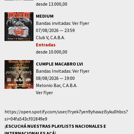
desde 13.000,00
MEDIUM
Bandas invitadas: Ver flyer
07/08/2026
23:59
Club V
C.A.B.A.
Entradas
desde 10.000,00
CUMPLE MACABRO LVI
Bandas Invitadas: Ver flyer
08/08/2026
19:00
Melonio Bar
C.A.B.A.
Ver flyer
https://open.spotify.com/user/fryek7yen9yhawzi5yku0hbcs?
si=04fa543cf01849e9
¡
ESCUCHÁ NUESTRAS PLAYLISTS NACIONALES E
INTERNACIONALES
ACÁ
!