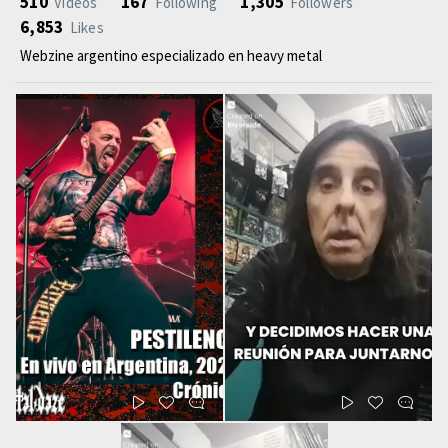
510
167
1,305
Videos
Following
Followers
6,853
Likes
Webzine argentino especializado en heavy metal