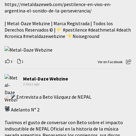
https://metaldazeweb.com/pestilence-en-vivo-en-
argentina-el-sonido-de-la-perseverancia/
| Metal-Daze Webzine | Marca Registrada | Todos los
Derechos Reservados © |
#pestilence
#deathmetal
#death
#cronica
#metaldazewebzine
Noiseground
3
1
Ver en Facebook
Metal-Daze Webzine
2 days ago
Entrevista a Beto Vázquez de NEPAL
Adelanto N° 2
Tuvimos el gusto de conversar con Beto sobre el impacto
indiscutible de NEPAL Oficial en la historia de la música
pesada argentina. Repasamos los comienzos, sus discos