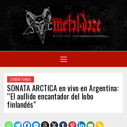
Skip
to
M
content
SITIO OFICIAL
Primary
Menu
WE
COBERTURAS
SONATA ARCTICA en vivo en Argentina:
“El aullido encantador del lobo
finlandés”