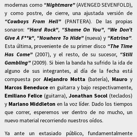
modernas como
“Nightmare”
(AVENGED SEVENFOLD),
y como postre, de cierre, una ajustada versión de
“Cowboys From Hell”
(PANTERA). De las propias
sonaron:
“Hard Rock”
,
“Shame On You”
,
“We Don’t
Give A F**k”
,
“Nowhere To Hide”
(nueva) y
“Katrina”
.
Esta última, proveniente de su primer disco
“The Time
Has Come”
(2007), y el resto, de su sucesor,
“Still
Gambling”
(2009). Si bien la banda ha sufrido la ida de
alguno de sus integrantes, al día de la fecha está
compuesta por
Alejandro Motta
(batería),
Mauro
y
Marcos Beneduce
en guitarra y bajo respectivamente,
Emiliano Felice
(guitarra),
Jonathan Socol
(teclados)
y
Mariano Middleton
en la voz líder. Dado los tiempos
que correr, esperemos ver dentro de no mucho, un
nuevo material recorriendo nuestros oídos.
Ya ante un extasiado público, fundamentalmente