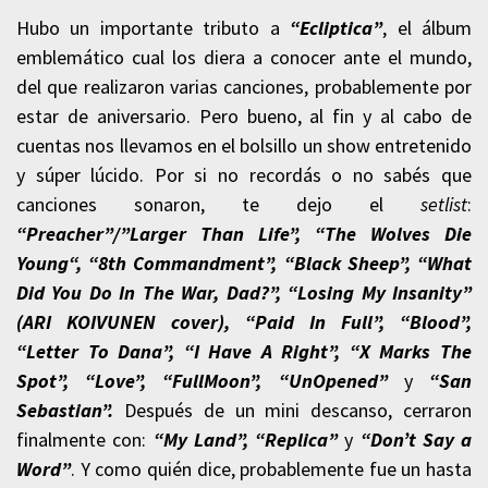
Hubo un importante tributo a
“Ecliptica”
, el álbum
emblemático cual los diera a conocer ante el mundo,
del que realizaron varias canciones, probablemente por
estar de aniversario. Pero bueno, al fin y al cabo de
cuentas nos llevamos en el bolsillo un show entretenido
y súper lúcido. Por si no recordás o no sabés que
canciones sonaron, te dejo el
setlist
:
“Preacher”/”Larger Than Life”, “The Wolves Die
Young“, “8th Commandment”, “Black Sheep”, “What
Did You Do In The War, Dad?”, “Losing My Insanity”
(ARI KOIVUNEN cover), “Paid In Full”, “Blood”,
“Letter To Dana”, “I Have A Right”, “X Marks The
Spot”, “Love”, “FullMoon”, “UnOpened”
y
“San
Sebastian”.
Después de un mini descanso, cerraron
finalmente con:
“My Land”, “Replica”
y
“Don’t Say a
Word”
. Y como quién dice, probablemente fue un hasta