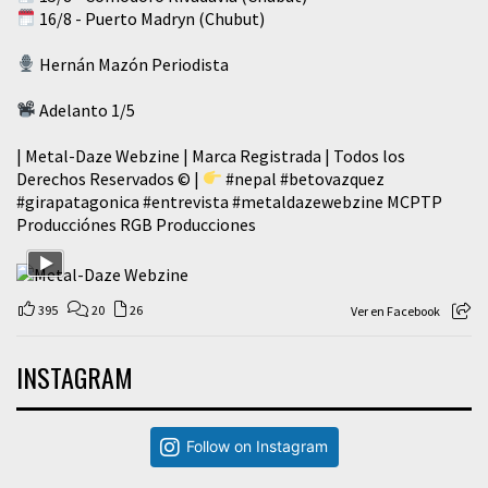
16/8 - Puerto Madryn (Chubut)
Hernán Mazón Periodista
Adelanto 1/5
| Metal-Daze Webzine | Marca Registrada | Todos los
Derechos Reservados © |
#nepal
#betovazquez
#girapatagonica
#entrevista
#metaldazewebzine
MCPTP
Producciónes RGB Producciones
395
20
26
Ver en Facebook
INSTAGRAM
Follow on Instagram