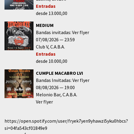
Entradas
desde 13.000,00
MEDIUM
Bandas invitadas: Ver flyer
07/08/2026
23:59
Club V
C.A.B.A.
Entradas
desde 10.000,00
CUMPLE MACABRO LVI
Bandas Invitadas: Ver flyer
08/08/2026
19:00
Melonio Bar
C.A.B.A.
Ver flyer
https://open.spotify.com/user/fryek7yen9yhawzi5yku0hbcs?
si=04fa543cf01849e9