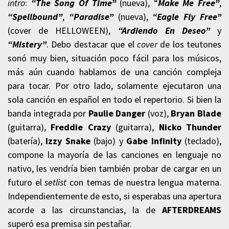
intro
:
“The Song Of Time”
(nueva), “
Make Me Free”
,
“Spellbound”
,
“Paradise”
(nueva),
“Eagle Fly Free”
(cover de HELLOWEEN),
“Ardiendo En Deseo”
y
“Mistery”
. Debo destacar que el
cover
de los teutones
sonó muy bien, situación poco fácil para los músicos,
más aún cuando hablamos de una canción compleja
para tocar. Por otro lado, solamente ejecutaron una
sola canción en español en todo el repertorio. Si bien la
banda integrada por
Paulie Danger
(voz),
Bryan Blade
(guitarra),
Freddie Crazy
(guitarra),
Nicko Thunder
(batería),
Izzy Snake
(bajo) y
Gabe Infinity
(teclado),
compone la mayoría de las canciones en lenguaje no
nativo, les vendría bien también probar de cargar en un
futuro el
setlist
con temas de nuestra lengua materna.
Independientemente de esto, si esperabas una apertura
acorde a las circunstancias, la de
AFTERDREAMS
superó esa premisa sin pestañar.