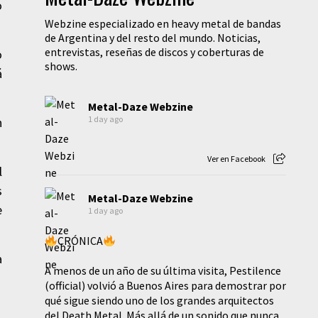
o
Webzine especializado en heavy metal de bandas
de Argentina y del resto del mundo. Noticias,
entrevistas, reseñas de discos y coberturas de
o
shows.
á
Metal-Daze Webzine
1 day ago
n
Ver en Facebook
l
s
Metal-Daze Webzine
e
1 day ago
CRÓNICA
a
A menos de un año de su última visita, Pestilence
(official) volvió a Buenos Aires para demostrar por
qué sigue siendo uno de los grandes arquitectos
del Death Metal. Más allá de un sonido que nunca