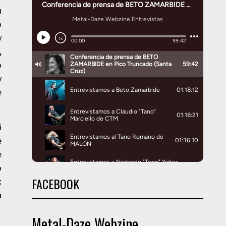
u
o
y
,
o
y
e
i
e
e
o
FACEBOOK
c
a
Metal-Daze Webzine