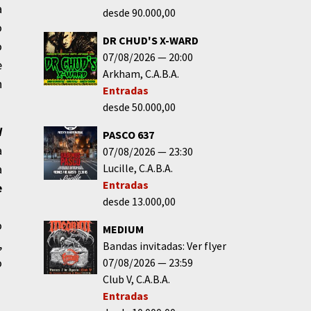
a
desde 90.000,00
o
DR CHUD'S X-WARD
o
07/08/2026
20:00
e
Arkham
C.A.B.A.
n
Entradas
desde 50.000,00
d
PASCO 637
a
07/08/2026
23:30
Lucille
C.A.B.A.
a
Entradas
e
desde 13.000,00
o
o
MEDIUM
,
Bandas invitadas: Ver flyer
o
07/08/2026
23:59
Club V
C.A.B.A.
Entradas