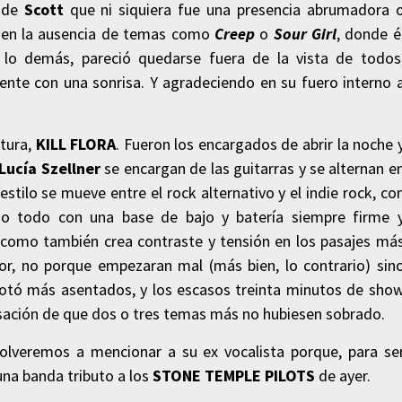
o de
Scott
que ni siquiera fue una presencia abrumadora 
e en la ausencia de temas como
Creep
o
Sour Girl
, donde é
 lo demás, pareció quedarse fuera de la vista de todos
ente con una sonrisa. Y agradeciendo en su fuero interno 
tura,
KILL FLORA
. Fueron los encargados de abrir la noche 
Lucía Szellner
se encargan de las guitarras y se alternan e
estilo se mueve entre el rock alternativo y el indie rock, co
do todo con una base de bajo y batería siempre firme 
como también crea contraste y tensión en los pasajes má
r, no porque empezaran mal (más bien, lo contrario) sin
otó más asentados, y los escasos treinta minutos de sho
nsación de que dos o tres temas más no hubiesen sobrado.
 volveremos a mencionar a su ex vocalista porque, para se
na banda tributo a los
STONE TEMPLE PILOTS
de ayer.