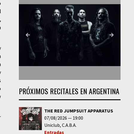
o
l
,
a
y
n
n
y
s
o
PRÓXIMOS RECITALES EN ARGENTINA
w
THE RED JUMPSUIT APPARATUS
r
07/08/2026
19:00
Uniclub
C.A.B.A.
Entradas