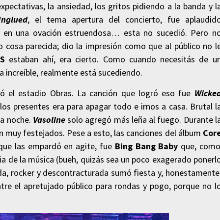
xpectativas, la ansiedad, los gritos pidiendo a la banda y l
nglued
, el tema apertura del concierto, fue aplaudid
ar en una ovación estruendosa… esta no sucedió. Pero n
 cosa parecida; dio la impresión como que al público no l
S
estaban ahí, era cierto. Como cuando necesitás de u
a increíble, realmente está sucediendo.
nó el estadio Obras. La canción que logró eso fue
Wicke
los presentes era para apagar todo e irnos a casa. Brutal l
la noche.
Vasoline
solo agregó más leña al fuego. Durante l
n muy festejados. Pese a esto, las canciones del álbum
Cor
a que las empardó en agite, fue
Bing Bang Baby
que, com
ia de la música (bueh, quizás sea un poco exagerado ponerl
ida, rocker y descontracturada sumó fiesta y, honestamente
tre el apretujado público para rondas y pogo, porque no l