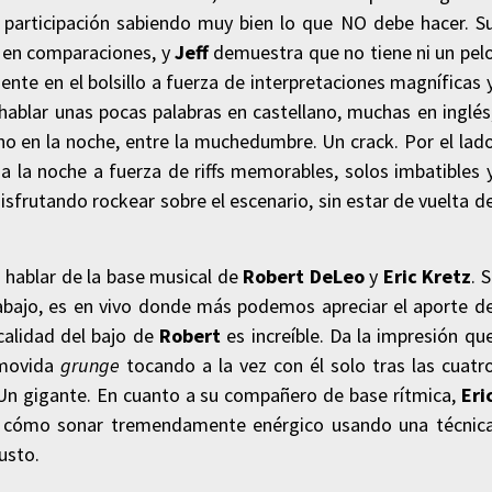
 participación sabiendo muy bien lo que NO debe hacer. S
r en comparaciones, y
Jeff
demuestra que no tiene ni un pel
nte en el bolsillo a fuerza de interpretaciones magníficas 
 hablar unas pocas palabras en castellano, muchas en inglés
ano en la noche, entre la muchedumbre. Un crack. Por el lad
da la noche a fuerza de riffs memorables, solos imbatibles 
isfrutando rockear sobre el escenario, sin estar de vuelta d
 hablar de la base musical de
Robert DeLeo
y
Eric Kretz
. S
abajo, es en vivo donde más podemos apreciar el aporte d
calidad del bajo de
Robert
es increíble. Da la impresión qu
 movida
grunge
tocando a la vez con él solo tras las cuatr
. Un gigante. En cuanto a su compañero de base rítmica,
Eri
de cómo sonar tremendamente enérgico usando una técnic
gusto.