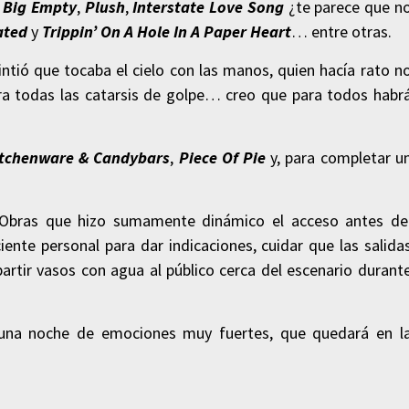
,
Big Empty
,
Plush
,
Interstate Love Song
¿te parece que n
ated
y
Trippin’ On A Hole In A Paper Heart
… entre otras.
intió que tocaba el cielo con las manos, quien hacía rato n
iera todas las catarsis de golpe… creo que para todos habr
tchenware & Candybars
,
Piece Of Pie
y, para completar u
 Obras que hizo sumamente dinámico el acceso antes de
ciente personal para dar indicaciones, cuidar que las salida
artir vasos con agua al público cerca del escenario durant
una noche de emociones muy fuertes, que quedará en l