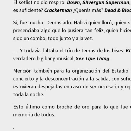
El setlist no dio respiro:
Down
,
Silvergun Superman
es suficiente?
Crackerman
¿Querés más?
Dead & Blo
Si, fue mucho. Demasiado. Habrá quien lloró, quien s
presenciaba algo que lo pusiera tan feliz, quien hic
sido un combo, todo junto y a la vez.
… Y todavía faltaba el trío de temas de los bises:
Ki
verdadero big bang musical,
Sex Tipe Thing
.
Mención también para la organización del Estadio
concierto y la desconcentración a la salida, con sufi
estuvieran despejadas en caso de ser necesario y rep
toda la noche.
Esto último como broche de oro para lo que fue 
memoria de todos.
.