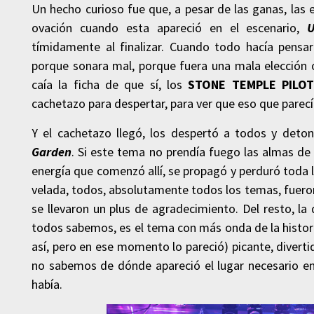
Un hecho curioso fue que, a pesar de las ganas, las e
ovación cuando esta apareció en el escenario,
U
tímidamente al finalizar. Cuando todo hacía pens
porque sonara mal, porque fuera una mala elección o
caía la ficha de que sí, los
STONE TEMPLE PILOT
cachetazo para despertar, para ver que eso que parecí
Y el cachetazo llegó, los despertó a todos y deto
Garden
. Si este tema no prendía fuego las almas de 
energía que comenzó allí, se propagó y perduró toda 
velada, todos, absolutamente todos los temas, fuero
se llevaron un plus de agradecimiento. Del resto, l
todos sabemos, es el tema con más onda de la histor
así, pero en ese momento lo pareció) picante, divert
no sabemos de dónde apareció el lugar necesario en
había.