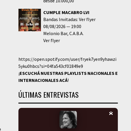
desde 10.000,00
CUMPLE MACABRO LVI
Bandas Invitadas: Ver flyer
08/08/2026
19:00
Melonio Bar
C.A.B.A.
Ver flyer
https://open.spotify.com/user/fryek7yen9yhawzi
5yku0hbcs?si=04fa543cf01849e9
¡
ESCUCHÁ NUESTRAS PLAYLISTS NACIONALES E
INTERNACIONALES
ACÁ
!
ÚLTIMAS ENTREVISTAS
e