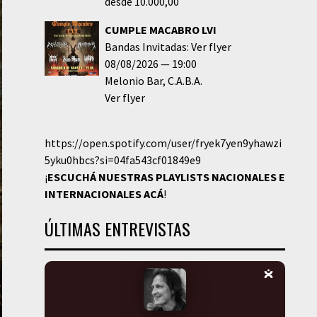
desde 10.000,00
CUMPLE MACABRO LVI
Bandas Invitadas: Ver flyer
08/08/2026
19:00
Melonio Bar
C.A.B.A.
Ver flyer
https://open.spotify.com/user/fryek7yen9yhawzi
5yku0hbcs?si=04fa543cf01849e9
¡
ESCUCHÁ NUESTRAS PLAYLISTS NACIONALES E
INTERNACIONALES
ACÁ
!
ÚLTIMAS ENTREVISTAS