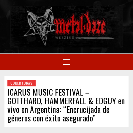
Skip
to
M
content
SITIO OFICIAL
Primary
Menu
WE
COBERTURAS
ICARUS MUSIC FESTIVAL –
GOTTHARD, HAMMERFALL & EDGUY en
vivo en Argentina: “Encrucijada de
géneros con éxito asegurado”