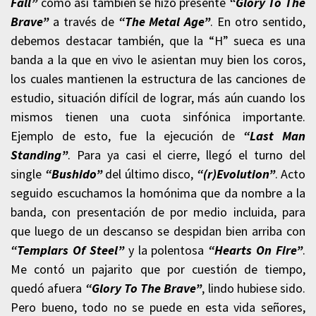
Fall”
como así también se hizo presente
“Glory To The
Brave”
a través de
“The Metal Age”
. En otro sentido,
debemos destacar también, que la “H” sueca es una
banda a la que en vivo le asientan muy bien los coros,
los cuales mantienen la estructura de las canciones de
estudio, situación difícil de lograr, más aún cuando los
mismos tienen una cuota sinfónica importante.
Ejemplo de esto, fue la ejecución de
“Last Man
Standing”
. Para ya casi el cierre, llegó el turno del
single
“Bushido”
del último disco,
“(r)Evolution”
. Acto
seguido escuchamos la homónima que da nombre a la
banda, con presentación de por medio incluida, para
que luego de un descanso se despidan bien arriba con
“Templars Of Steel”
y la polentosa
“Hearts On Fire”
.
Me contó un pajarito que por cuestión de tiempo,
quedó afuera
“Glory To The Brave”
, lindo hubiese sido.
Pero bueno, todo no se puede en esta vida señores,