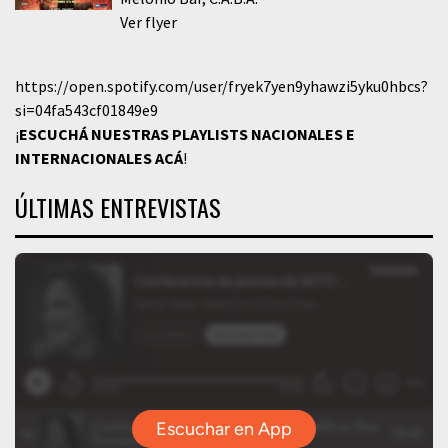
Ver flyer
https://open.spotify.com/user/fryek7yen9yhawzi5yku0hbcs?
si=04fa543cf01849e9
¡
ESCUCHÁ NUESTRAS PLAYLISTS NACIONALES E
INTERNACIONALES
ACÁ
!
ÚLTIMAS ENTREVISTAS