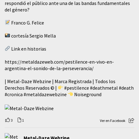
respondió el público ante una de las bandas fundamentales
del género?
Franco G. Felice
cortesía Sergio Mella
Link en historias
https://metaldazeweb.com/pestilence-en-vivo-en-
argentina-el-sonido-de-la-perseverancia/
| Metal-Daze Webzine | Marca Registrada | Todos los
Derechos Reservados © |
#pestilence
#deathmetal
#death
#cronica
#metaldazewebzine
Noiseground
3
1
Ver en Facebook
Metal-Daze Webzine