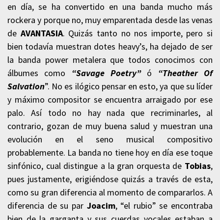
en día, se ha convertido en una banda mucho más
rockera y porque no, muy emparentada desde las venas
de
AVANTASIA
. Quizás tanto no nos importe, pero si
bien todavía muestran dotes heavy’s, ha dejado de ser
la banda power metalera que todos conocimos con
álbumes como
“Savage Poetry”
ó
“Theather Of
Salvation
”. No es ilógico pensar en esto, ya que su líder
y máximo compositor se encuentra arraigado por ese
palo. Así todo no hay nada que recriminarles, al
contrario, gozan de muy buena salud y muestran una
evolución en el seno musical compositivo
probablemente. La banda no tiene hoy en día ese toque
sinfónico, cual distingue a la gran orquesta de
Tobias
,
pues justamente, erigiéndose quizás a través de esta,
como su gran diferencia al momento de compararlos. A
diferencia de su par
Joacim
, “el rubio” se encontraba
bien de la garganta y sus cuerdas vocales estaban a