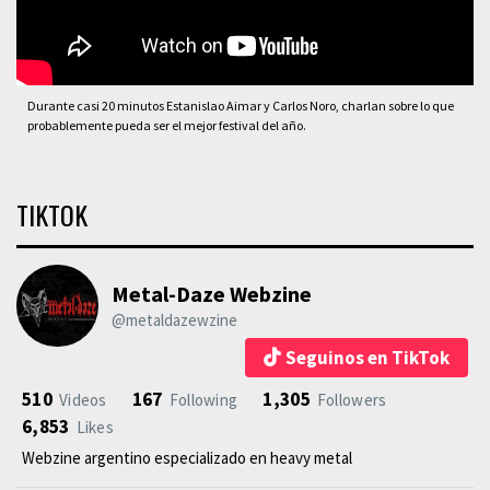
Durante casi 20 minutos Estanislao Aimar y Carlos Noro, charlan sobre lo que
probablemente pueda ser el mejor festival del año.
TIKTOK
Metal-Daze Webzine
@metaldazewzine
Seguinos en TikTok
510
167
1,305
Videos
Following
Followers
6,853
Likes
Webzine argentino especializado en heavy metal