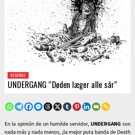
RESEÑAS
UNDERGANG “Døden læger alle sår”
En la opinión de un humilde servidor,
UNDERGANG
son
nada más y nada menos, ¡la mejor puta banda de Death