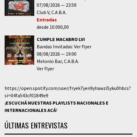
07/08/2026
23:59
Club V
C.A.B.A.
Entradas
desde 10.000,00
CUMPLE MACABRO LVI
Bandas Invitadas: Ver flyer
08/08/2026
19:00
Melonio Bar
C.A.B.A.
Ver flyer
https://open.spotify.com/user/fryek7yen9yhawzi5yku0hbcs?
si=04fa543cf01849e9
¡
ESCUCHÁ NUESTRAS PLAYLISTS NACIONALES E
INTERNACIONALES
ACÁ
!
ÚLTIMAS ENTREVISTAS