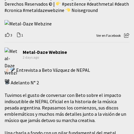
Derechos Reservados © |
#pestilence
#deathmetal
#death
#cronica
#metaldazewebzine
Noiseground
3
1
Ver en Facebook
Metal-Daze Webzine
2 days ago
Entrevista a Beto Vázquez de NEPAL
Adelanto N° 2
Tuvimos el gusto de conversar con Beto sobre el impacto
indiscutible de NEPAL Oficial en la historia de la música
pesada argentina. Repasamos los comienzos, sus discos
emblemáticos y muchos más detalles junto a la visión de un
músico que jamás detuvo su marcha creativa.
​Una charla a fondo con un pilar fundamental del metal