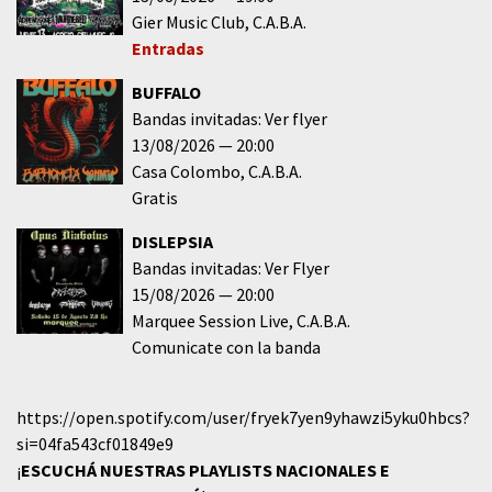
Gier Music Club
C.A.B.A.
Entradas
BUFFALO
Bandas invitadas: Ver flyer
13/08/2026
20:00
Casa Colombo
C.A.B.A.
Gratis
DISLEPSIA
Bandas invitadas: Ver Flyer
15/08/2026
20:00
Marquee Session Live
C.A.B.A.
Comunicate con la banda
https://open.spotify.com/user/fryek7yen9yhawzi5yku0hbcs?
si=04fa543cf01849e9
¡
ESCUCHÁ NUESTRAS PLAYLISTS NACIONALES E