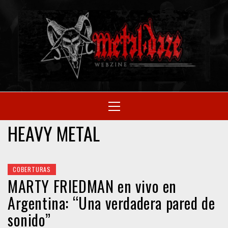
Skip
to
M
content
SITIO OFICIAL
Primary
Menu
WE
HEAVY METAL
COBERTURAS
MARTY FRIEDMAN en vivo en
Argentina: “Una verdadera pared de
sonido”