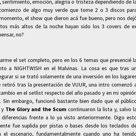
 sentimiento, emoción, alegría o tristeza dependiendo de l
l comienzo de algo muy verde que tome 2 o 3 discos par
l momento, el show que dieron acá fue bueno, pero nos dej
ntos más altos de la noche hayan sido los 3 covers de e
pensar, no?
rme el set completo, pero en los 6 temas que presencié l
nto a NIGHTWISH en el Malvinas. La cosa es que tras u
urar si se trató solamente de una inversión en los lugare
e retiró tras la presentación de VUUR, una intro comenzó 
cambio en el setlist respecto del año pasado y en mi opinió
 Sin embargo, funcionó bastante bien dado que el públic
h
y
The Glory and the Scum
continuaron la lista y, salvo l
 diferencias frente a lo ya visto anteriormente. Digo est
mente fue suplida por pistas o bases desde los teclados d
n el escenario, fundamentalmente cuando uno ha tenid