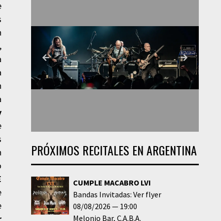
e
s
n
,
a
a
n
a
y
e
s
PRÓXIMOS RECITALES EN ARGENTINA
n
o
E
CUMPLE MACABRO LVI
e
Bandas Invitadas: Ver flyer
e
08/08/2026
19:00
r
Melonio Bar
C.A.B.A.