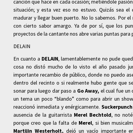
canción que hace en cada ocasión; metiéndole pasión,
situación; y esta vez eso no estuvo. Quizás sea e
madurar y llegar buen puerto. No lo sabemos. Por e
con cierto sabor amargo. Ya de por sí, que los pu
proyectos de la cantante nos abre varias puntas para 
DELAIN
En cuanto a
DELAIN
, lamentablemente no pude queda
cosa no distó mucho de lo visto el año pasado ju
importante recambio de público, donde no puedo aseg
dentro del recinto o si realmente hubo gente que s
sonar para luego dar paso a
Go Away,
el cual fue un 
un tema un poco “blando” como para abrir un show.
reaccionó inmediata y enérgicamente.
Suckerpunc
ausencia de la guitarrista
Merel Bechtold
, no noté
porque creo que la falta de
Merel
, si bien musical
Martijin Westerholt,
dejó un vacío importante e