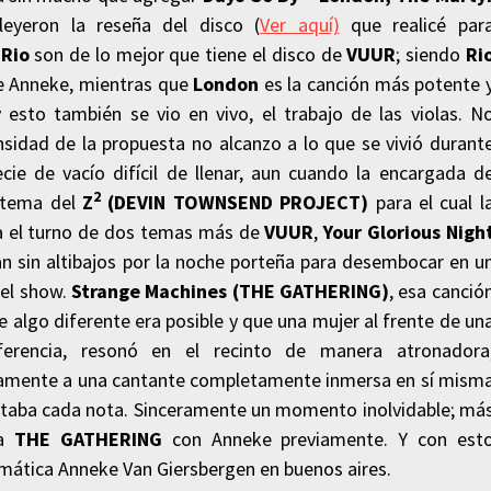
eyeron la reseña del disco (
Ver aquí)
que realicé par
o
Rio
son de lo mejor que tiene el disco de
VUUR
; siendo
Ri
de Anneke, mientras que
London
es la canción más potente 
esto también se vio en vivo, el trabajo de las violas. N
nsidad de la propuesta no alcanzo a lo que se vivió durant
cie de vacío difícil de llenar, aun cuando la encargada d
2
 tema del
Z
(DEVIN TOWNSEND PROJECT)
para el cual l
ía el turno de dos temas más de
VUUR
,
Your Glorious Nigh
an sin altibajos por la noche porteña para desembocar en u
 el show.
Strange Machines (THE GATHERING)
, esa canció
algo diferente era posible y que una mujer al frente de un
erencia, resonó en el recinto de manera atronadora
amente a una cantante completamente inmersa en sí mism
cantaba cada nota. Sinceramente un momento inolvidable; má
 a
THE GATHERING
con Anneke previamente. Y con est
smática Anneke Van Giersbergen en buenos aires.