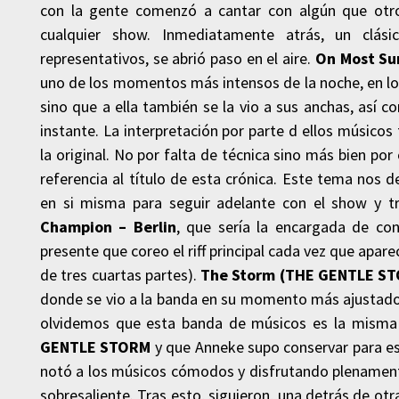
con la gente comenzó a cantar con algún que otro
cualquier show. Inmediatamente atrás, un clás
representativos, se abrió paso en el aire.
On Most Su
uno de los momentos más intensos de la noche, en los
sino que a ella también se la vio a sus anchas, así 
instante. La interpretación por parte d ellos músico
la original. No por falta de técnica sino más bien p
referencia al título de esta crónica. Este tema no
en si misma para seguir adelante con el show y t
Champion – Berlin
, que sería la encargada de con
presente que coreo el riff principal cada vez que ap
de tres cuartas partes).
The Storm (THE GENTLE S
donde se vio a la banda en su momento más ajustado y
olvidemos que esta banda de músicos es la misma 
GENTLE STORM
y que Anneke supo conservar para e
notó a los músicos cómodos y disfrutando plenamente
sobresaliente. Tras esto, siguieron, una detrás de o