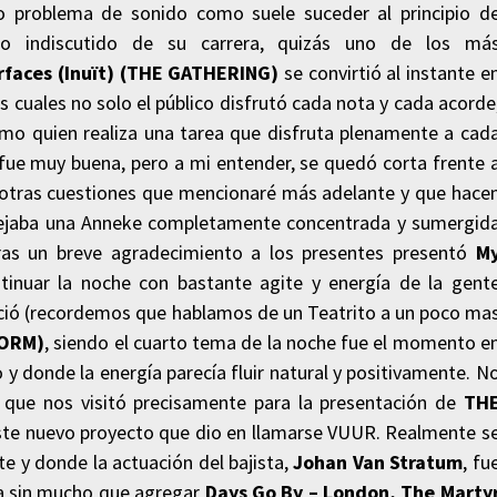
 problema de sonido como suele suceder al principio d
ico indiscutido de su carrera, quizás uno de los má
rfaces (Inuït) (THE GATHERING)
se convirtió al instante e
 cuales no solo el público disfrutó cada nota y cada acorde
como quien realiza una tarea que disfruta plenamente a cad
s fue muy buena, pero a mi entender, se quedó corta frente 
or otras cuestiones que mencionaré más adelante y que hace
s dejaba una Anneke completamente concentrada y sumergid
ras un breve agradecimiento a los presentes presentó
M
tinuar la noche con bastante agite y energía de la gent
areció (recordemos que hablamos de un Teatrito a un poco ma
TORM)
, siendo el cuarto tema de la noche fue el momento e
 donde la energía parecía fluir natural y positivamente. N
que nos visitó precisamente para la presentación de
TH
ste nuevo proyecto que dio en llamarse VUUR. Realmente s
 y donde la actuación del bajista,
Johan Van Stratum
, fu
tra sin mucho que agregar
Days Go By – London, The Marty