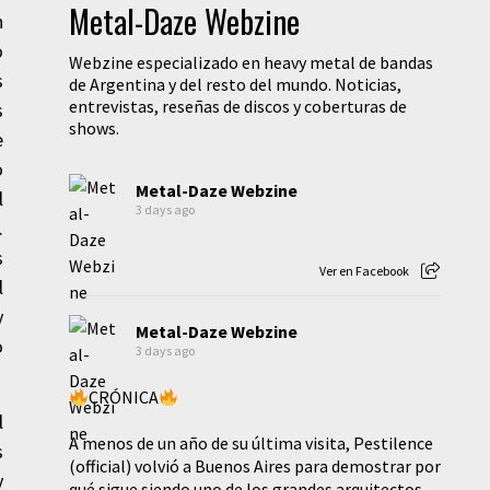
Metal-Daze Webzine
n
o
Webzine especializado en heavy metal de bandas
s
de Argentina y del resto del mundo. Noticias,
entrevistas, reseñas de discos y coberturas de
s
shows.
e
o
Metal-Daze Webzine
l
3 days ago
.
s
Ver en Facebook
l
y
Metal-Daze Webzine
o
3 days ago
CRÓNICA
l
A menos de un año de su última visita, Pestilence
s
(official) volvió a Buenos Aires para demostrar por
y
qué sigue siendo uno de los grandes arquitectos