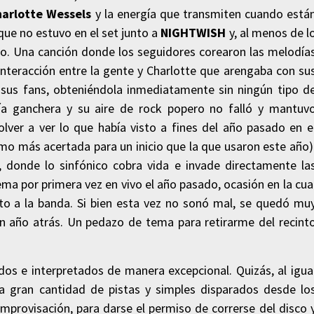
arlotte Wessels
y la energía que transmiten cuando está
que no estuvo en el set junto a
NIGHTWISH
y, al menos de l
ico. Una canción donde los seguidores corearon las melodía
interacción entre la gente y Charlotte que arengaba con su
us fans, obteniéndola inmediatamente sin ningún tipo d
a ganchera y su aire de rock popero no falló y mantuv
lver a ver lo que había visto a fines del año pasado en e
imo más acertada para un inicio que la que usaron este año)
, donde lo sinfónico cobra vida e invade directamente la
ma por primera vez en vivo el año pasado, ocasión en la cua
nto a la banda. Si bien esta vez no sonó mal, se quedó mu
un año atrás. Un pedazo de tema para retirarme del recint
os e interpretados de manera excepcional. Quizás, al igua
la gran cantidad de pistas y simples disparados desde lo
mprovisación, para darse el permiso de correrse del disco 