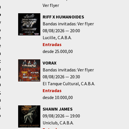
Ver flyer
a
o
RIFF X HUMANOIDES
y
Bandas invitadas: Ver flyer
o
08/08/2026
20:00
e
Lucille
C.A.B.A.
Entradas
e
desde 25.000,00
a
t
VORAX
n
Bandas invitadas: Ver flyer
n
08/08/2026
20:30
El Tanque Cultural
C.A.B.A.
a
Entradas
;
desde 10.000,00
a
s
SHAWN JAMES
o
09/08/2026
19:00
Uniclub
C.A.B.A.