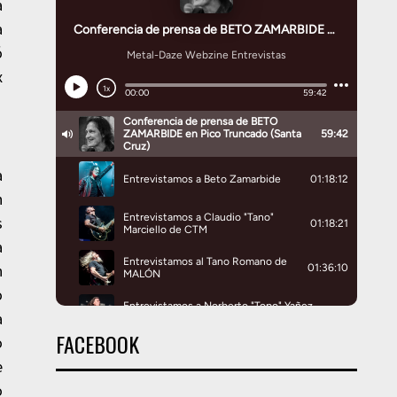
a
a
ó
x
a
n
s
a
n
o
a
FACEBOOK
o
e
o