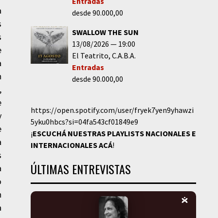
Entradas
a
desde 90.000,00
s
SWALLOW THE SUN
s
13/08/2026
19:00
e
El Teatrito
C.A.B.A.
a
Entradas
n
desde 90.000,00
,
e
https://open.spotify.com/user/fryek7yen9yhawzi
y
5yku0hbcs?si=04fa543cf01849e9
e
¡
ESCUCHÁ NUESTRAS PLAYLISTS NACIONALES E
a
INTERNACIONALES
ACÁ
!
s
ÚLTIMAS ENTREVISTAS
a
o
n
a