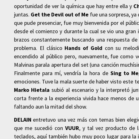
oportunidad de ver la química que hay entre ella y
Ch
juntas.
Get the Devil out of Me
fue una sorpresa, ya 
que pude presenciar, fue muy bienvenida por el públ
desde el comienzo y durante la cual se vio una gran 
brazos constantemente buscando una respuesta de s
problema. El clásico
Hands of Gold
con su melodí
encendido al público pero, nuevamente, fue como vo
Malvinas parala apertura del set (una canción muchís
Finalmente para mí, vendría la hora de
Sing to Me
emociones. Tuve la mala suerte de haber visto este te
Marko Hietala
subió al escenario y la interpretó ju
corta frente a la experiencia vivida hace menos de 
faltando aun la mitad del show.
DELAIN
entretuvo una vez más con temas bien elegid
que me sucedió con
VUUR
, y tal vez producto de 
teclados, aquí también hubo muy poco lugar para la i