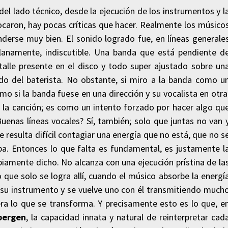
 del lado técnico, desde la ejecución de los instrumentos y l
ocaron, hay pocas críticas que hacer. Realmente los músico
nderse muy bien. El sonido logrado fue, en líneas generale
lanamente, indiscutible. Una banda que está pendiente d
talle presente en el disco y todo super ajustado sobre un
do del baterista. No obstante, si miro a la banda como u
mo si la banda fuese en una dirección y su vocalista en otra
de la canción; es como un intento forzado por hacer algo qu
uenas líneas vocales? Sí, también; solo que juntas no van 
resulta difícil contagiar una energía que no está, que no s
pa. Entonces lo que falta es fundamental, es justamente l
opiamente dicho. No alcanza con una ejecución prístina de la
 que solo se logra allí, cuando el músico absorbe la energí
a su instrumento y se vuelve uno con él transmitiendo much
ra lo que se transforma. Y precisamente esto es lo que, e
bergen
, la capacidad innata y natural de reinterpretar cad