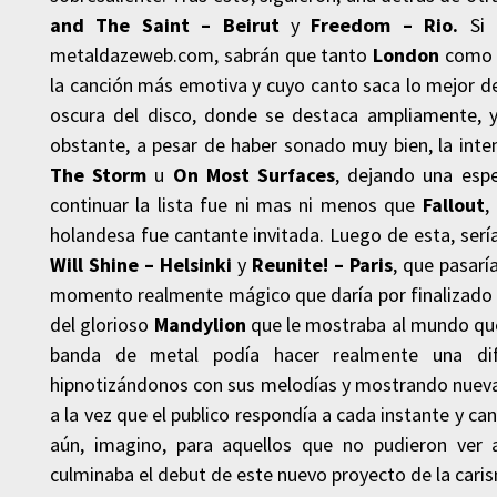
and The Saint – Beirut
y
Freedom – Rio.
Si l
metaldazeweb.com, sabrán que tanto
London
com
la canción más emotiva y cuyo canto saca lo mejor 
oscura del disco, donde se destaca ampliamente, y 
obstante, a pesar de haber sonado muy bien, la inte
The Storm
u
On Most Surfaces
, dejando una espe
continuar la lista fue ni mas ni menos que
Fallout
,
holandesa fue cantante invitada. Luego de esta, ser
Will Shine – Helsinki
y
Reunite! – Paris
, que pasarí
momento realmente mágico que daría por finalizado
del glorioso
Mandylion
que le mostraba al mundo que 
banda de metal podía hacer realmente una dif
hipnotizándonos con sus melodías y mostrando nuev
a la vez que el publico respondía a cada instante y 
aún, imagino, para aquellos que no pudieron ver
culminaba el debut de este nuevo proyecto de la cari