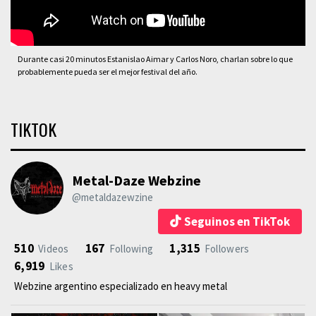
Durante casi 20 minutos Estanislao Aimar y Carlos Noro, charlan sobre lo que
probablemente pueda ser el mejor festival del año.
TIKTOK
Metal-Daze Webzine
@metaldazewzine
Seguinos en TikTok
510
167
1,315
Videos
Following
Followers
6,919
Likes
Webzine argentino especializado en heavy metal