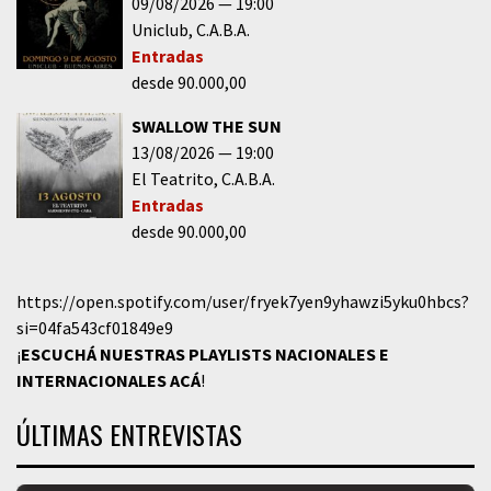
09/08/2026
19:00
Uniclub
C.A.B.A.
Entradas
desde 90.000,00
SWALLOW THE SUN
13/08/2026
19:00
El Teatrito
C.A.B.A.
Entradas
desde 90.000,00
https://open.spotify.com/user/fryek7yen9yhawzi5yku0hbcs?
si=04fa543cf01849e9
¡
ESCUCHÁ NUESTRAS PLAYLISTS NACIONALES E
INTERNACIONALES
ACÁ
!
ÚLTIMAS ENTREVISTAS