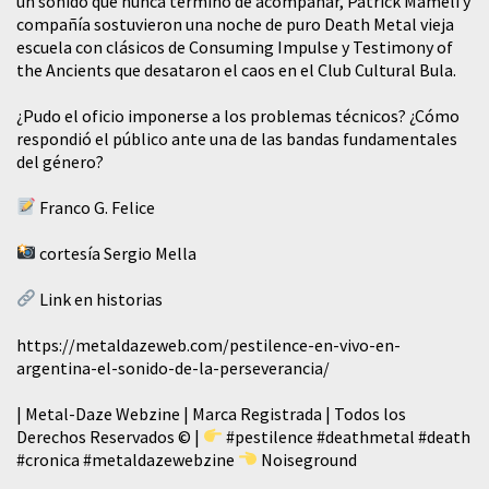
un sonido que nunca terminó de acompañar, Patrick Mameli y
compañía sostuvieron una noche de puro Death Metal vieja
escuela con clásicos de Consuming Impulse y Testimony of
the Ancients que desataron el caos en el Club Cultural Bula.
¿Pudo el oficio imponerse a los problemas técnicos? ¿Cómo
respondió el público ante una de las bandas fundamentales
del género?
Franco G. Felice
cortesía Sergio Mella
Link en historias
https://metaldazeweb.com/pestilence-en-vivo-en-
argentina-el-sonido-de-la-perseverancia/
| Metal-Daze Webzine | Marca Registrada | Todos los
Derechos Reservados © |
#pestilence
#deathmetal
#death
#cronica
#metaldazewebzine
Noiseground