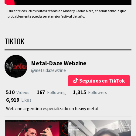
Durante casi 20 minutos Estanislao Aimar y Carlos Noro, charlan sobre lo que
probablemente pueda ser el mejor festival del año.
TIKTOK
Metal-Daze Webzine
@metaldazewzine
Seguinos en TikTok
510
167
1,315
Videos
Following
Followers
6,919
Likes
Webzine argentino especializado en heavy metal