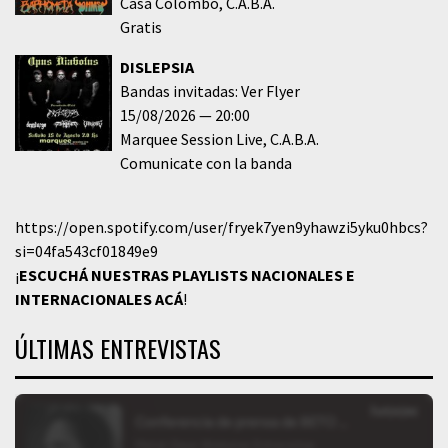
Casa Colombo
C.A.B.A.
Gratis
DISLEPSIA
Bandas invitadas: Ver Flyer
15/08/2026
20:00
Marquee Session Live
C.A.B.A.
Comunicate con la banda
https://open.spotify.com/user/fryek7yen9yhawzi5yku0hbcs?
si=04fa543cf01849e9
¡
ESCUCHÁ NUESTRAS PLAYLISTS NACIONALES E
INTERNACIONALES
ACÁ
!
ÚLTIMAS ENTREVISTAS