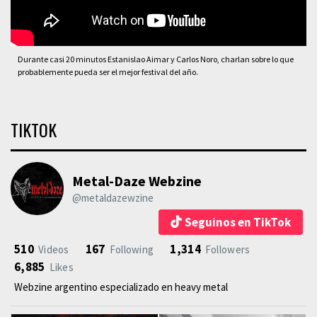
Durante casi 20 minutos Estanislao Aimar y Carlos Noro, charlan sobre lo que
probablemente pueda ser el mejor festival del año.
TIKTOK
Metal-Daze Webzine
@metaldazewzine
Seguinos en TikTok
510
167
1,314
Videos
Following
Followers
6,885
Likes
Webzine argentino especializado en heavy metal