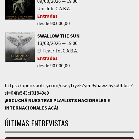
09/08/2026
19:00
Uniclub
C.A.B.A.
Entradas
desde 90.000,00
SWALLOW THE SUN
13/08/2026
19:00
El Teatrito
C.A.B.A.
Entradas
desde 90.000,00
https://open.spotify.com/user/fryek7yen9yhawzi5yku0hbcs?
si=04fa543cf01849e9
¡
ESCUCHÁ NUESTRAS PLAYLISTS NACIONALES E
INTERNACIONALES
ACÁ
!
ÚLTIMAS ENTREVISTAS