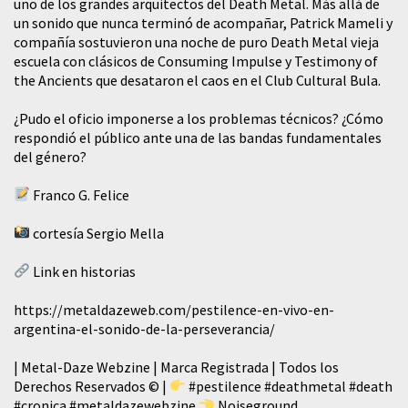
uno de los grandes arquitectos del Death Metal. Más allá de
un sonido que nunca terminó de acompañar, Patrick Mameli y
compañía sostuvieron una noche de puro Death Metal vieja
escuela con clásicos de Consuming Impulse y Testimony of
the Ancients que desataron el caos en el Club Cultural Bula.
¿Pudo el oficio imponerse a los problemas técnicos? ¿Cómo
respondió el público ante una de las bandas fundamentales
del género?
Franco G. Felice
cortesía Sergio Mella
Link en historias
https://metaldazeweb.com/pestilence-en-vivo-en-
argentina-el-sonido-de-la-perseverancia/
| Metal-Daze Webzine | Marca Registrada | Todos los
Derechos Reservados © |
#pestilence
#deathmetal
#death
#cronica
#metaldazewebzine
Noiseground