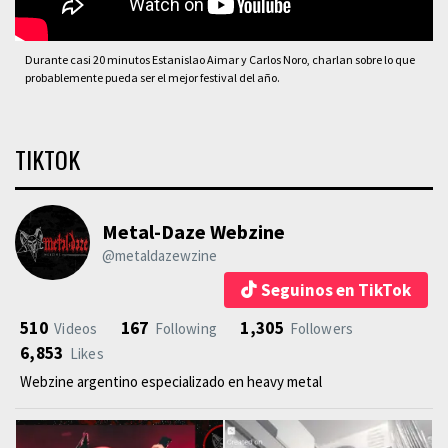
Durante casi 20 minutos Estanislao Aimar y Carlos Noro, charlan sobre lo que
probablemente pueda ser el mejor festival del año.
TIKTOK
Metal-Daze Webzine
@metaldazewzine
Seguinos en TikTok
510
167
1,305
Videos
Following
Followers
6,853
Likes
Webzine argentino especializado en heavy metal