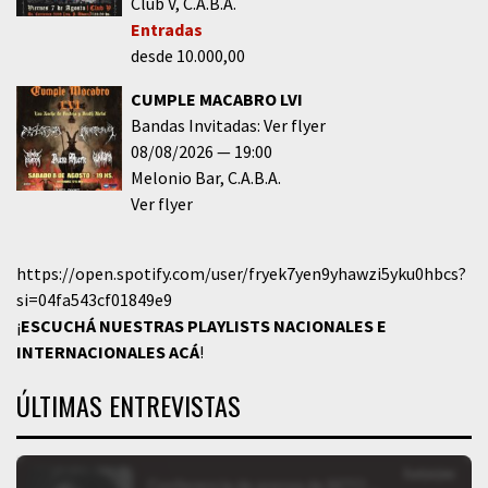
Club V
C.A.B.A.
Entradas
desde 10.000,00
CUMPLE MACABRO LVI
Bandas Invitadas: Ver flyer
08/08/2026
19:00
Melonio Bar
C.A.B.A.
Ver flyer
https://open.spotify.com/user/fryek7yen9yhawzi5yku0hbcs?
si=04fa543cf01849e9
¡
ESCUCHÁ NUESTRAS PLAYLISTS NACIONALES E
INTERNACIONALES
ACÁ
!
ÚLTIMAS ENTREVISTAS