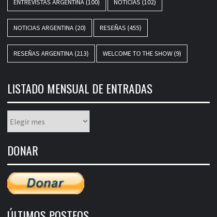
ENTREVISTAS ARGENTINA
(100)
NOTICIAS
(102)
NOTICIAS ARGENTINA
(20)
RESEÑAS
(455)
RESEÑAS ARGENTINA
(213)
WELCOME TO THE SHOW
(9)
LISTADO MENSUAL DE ENTRADAS
Listado
mensual
de
DONAR
entradas
ÚLTIMOS POSTEOS