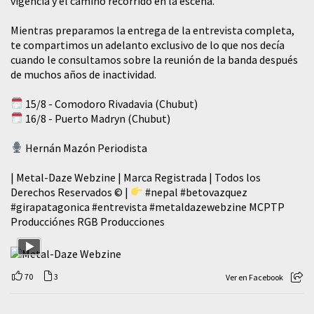
vigencia y el camino recorrido en la escena.
Mientras preparamos la entrega de la entrevista completa,
te compartimos un adelanto exclusivo de lo que nos decía
cuando le consultamos sobre la reunión de la banda después
de muchos años de inactividad.
15/8 - Comodoro Rivadavia (Chubut)
16/8 - Puerto Madryn (Chubut)
Hernán Mazón Periodista
| Metal-Daze Webzine | Marca Registrada | Todos los
Derechos Reservados © |
#nepal
#betovazquez
#girapatagonica
#entrevista
#metaldazewebzine
MCPTP
Producciónes RGB Producciones
70
3
Ver en Facebook