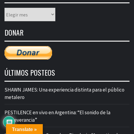
Listado
mensual
de
DONAR
entradas
ÚLTIMOS POSTEOS
SHAWN JAMES: Una experiencia distinta para el público
metalero
PESTILENCE en vivo en Argentina: “El sonido de la
perseverancia”
Translate »