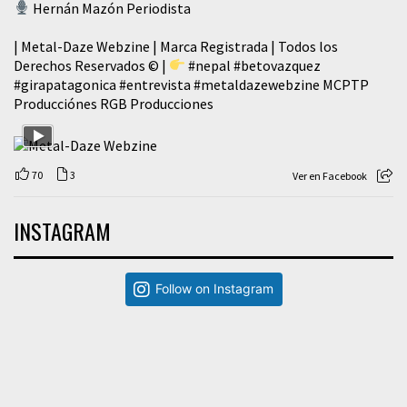
Hernán Mazón Periodista
| Metal-Daze Webzine | Marca Registrada | Todos los
Derechos Reservados © |
#nepal
#betovazquez
#girapatagonica
#entrevista
#metaldazewebzine
MCPTP
Producciónes RGB Producciones
70
3
Ver en Facebook
INSTAGRAM
Follow on Instagram