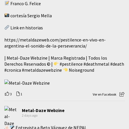
Franco G. Felice
cortesía Sergio Mella
Link en historias
https://metaldazeweb.com/pestilence-en-vivo-en-
argentina-el-sonido-de-la-perseverancia/
| Metal-Daze Webzine | Marca Registrada | Todos los
Derechos Reservados © |
#pestilence
#deathmetal
#death
#cronica
#metaldazewebzine
Noiseground
3
1
Ver en Facebook
Metal-Daze Webzine
2 days ago
Entrevista a Beto Vázquez de NEPAL