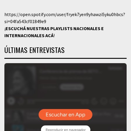
https://open.spotify.com/user/fryek7yen9yhawzi5yku0hbcs?
si=04fa543cf01849e9
¡
ESCUCHÁ NUESTRAS PLAYLISTS NACIONALES E
INTERNACIONALES
ACÁ
!
ÚLTIMAS ENTREVISTAS