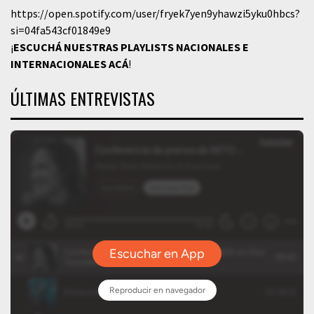
https://open.spotify.com/user/fryek7yen9yhawzi5yku0hbcs?
si=04fa543cf01849e9
¡
ESCUCHÁ NUESTRAS PLAYLISTS NACIONALES E
INTERNACIONALES
ACÁ
!
ÚLTIMAS ENTREVISTAS