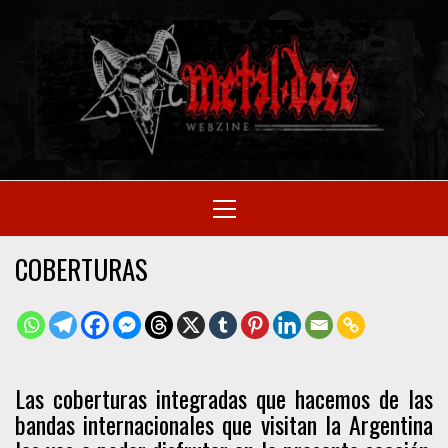
Skip
to
M
content
SITIO OFICIAL
Primary
Menu
WE
COBERTURAS
Las coberturas integradas que hacemos de las
bandas internacionales que visitan la Argentina