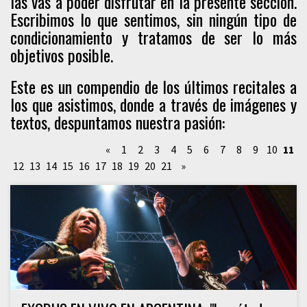
las vas a poder disfrutar en la presente sección.
Escribimos lo que sentimos, sin ningún tipo de
condicionamiento y tratamos de ser lo más
objetivos posible.
Este es un compendio de los últimos recitales a
los que asistimos, donde a través de imágenes y
textos, despuntamos nuestra pasión:
«
1
2
3
4
5
6
7
8
9
10
11
12
13
14
15
16
17
18
19
20
21
»