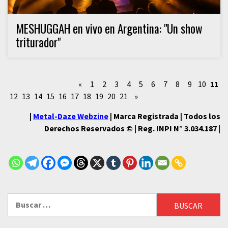
MESHUGGAH en vivo en Argentina: "Un show
triturador"
«
1
2
3
4
5
6
7
8
9
10
11
12
13
14
15
16
17
18
19
20
21
»
|
Metal-Daze Webzine
| Marca Registrada | Todos los
Derechos Reservados © | Reg. INPI N° 3.034.187 |
Buscar: