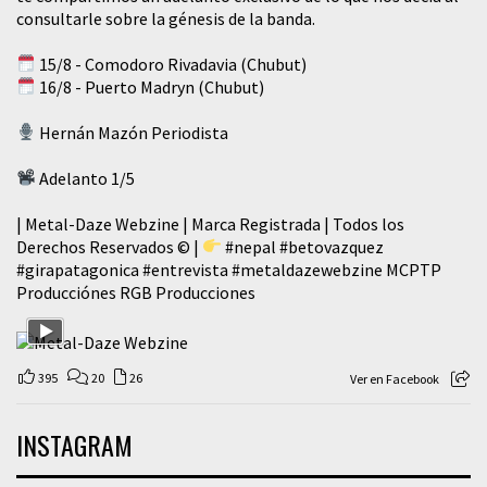
consultarle sobre la génesis de la banda.
15/8 - Comodoro Rivadavia (Chubut)
16/8 - Puerto Madryn (Chubut)
Hernán Mazón Periodista
Adelanto 1/5
| Metal-Daze Webzine | Marca Registrada | Todos los
Derechos Reservados © |
#nepal
#betovazquez
#girapatagonica
#entrevista
#metaldazewebzine
MCPTP
Producciónes RGB Producciones
395
20
26
Ver en Facebook
INSTAGRAM