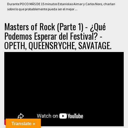
Durante POCO MÁS DE 15 minutos Estanislao Aimar y Carlos Noro, charlan
sobre lo que probablemente pueda ser el mejor ...
Masters of Rock (Parte 1) - ¿Qué
Podemos Esperar del Festival? -
OPETH, QUEENSRYCHE, SAVATAGE.
Translate »