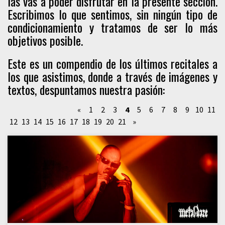
las vas a poder disfrutar en la presente sección.
Escribimos lo que sentimos, sin ningún tipo de
condicionamiento y tratamos de ser lo más
objetivos posible.
Este es un compendio de los últimos recitales a
los que asistimos, donde a través de imágenes y
textos, despuntamos nuestra pasión:
«
1
2
3
4
5
6
7
8
9
10
11
12
13
14
15
16
17
18
19
20
21
»