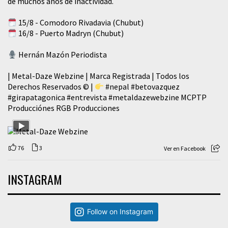
de muchos años de inactividad.
15/8 - Comodoro Rivadavia (Chubut)
16/8 - Puerto Madryn (Chubut)
Hernán Mazón Periodista
| Metal-Daze Webzine | Marca Registrada | Todos los
Derechos Reservados © |
#nepal
#betovazquez
#girapatagonica
#entrevista
#metaldazewebzine
MCPTP
Producciónes RGB Producciones
76
3
Ver en Facebook
INSTAGRAM
Follow on Instagram