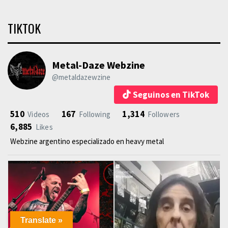
TIKTOK
Metal-Daze Webzine
@metaldazewzine
Seguinos en TikTok
510
167
1,314
Videos
Following
Followers
6,885
Likes
Webzine argentino especializado en heavy metal
Translate »