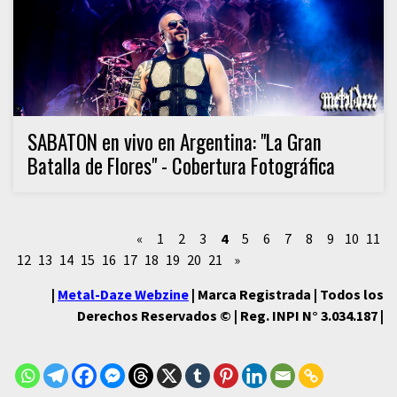
SABATON en vivo en Argentina: "La Gran
Batalla de Flores" - Cobertura Fotográfica
«
1
2
3
4
5
6
7
8
9
10
11
12
13
14
15
16
17
18
19
20
21
»
|
Metal-Daze Webzine
| Marca Registrada | Todos los
Derechos Reservados © | Reg. INPI N° 3.034.187 |