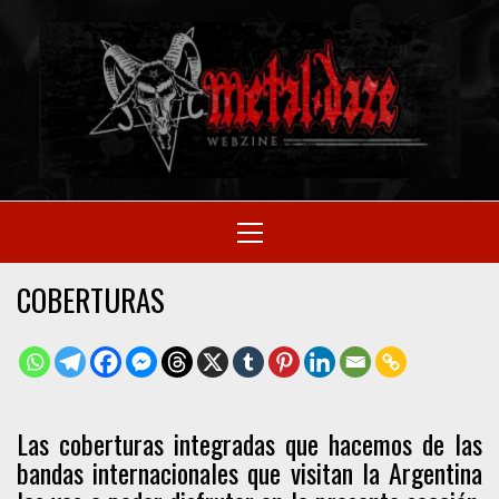
Skip
to
M
content
SITIO OFICIAL
Primary
Menu
WE
COBERTURAS
Las coberturas integradas que hacemos de las
bandas internacionales que visitan la Argentina