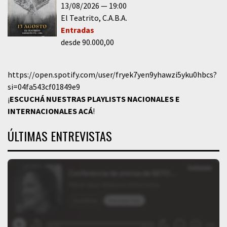
13/08/2026
19:00
El Teatrito
C.A.B.A.
Entradas
desde 90.000,00
https://open.spotify.com/user/fryek7yen9yhawzi5yku0hbcs?
si=04fa543cf01849e9
¡
ESCUCHÁ NUESTRAS PLAYLISTS NACIONALES E
INTERNACIONALES
ACÁ
!
ÚLTIMAS ENTREVISTAS