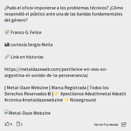
¿Pudo el oficio imponerse a los problemas técnicos? ¿Cómo
respondió el público ante una de las bandas fundamentales
del género?
Franco G. Felice
cortesía Sergio Mella
Link en historias
https://metaldazeweb.com/pestilence-en-vivo-en-
argentina-el-sonido-de-la-perseverancia/
| Metal-Daze Webzine | Marca Registrada | Todos los
Derechos Reservados © |
#pestilence
#deathmetal
#death
#cronica
#metaldazewebzine
Noiseground
4
1
Ver en Facebook