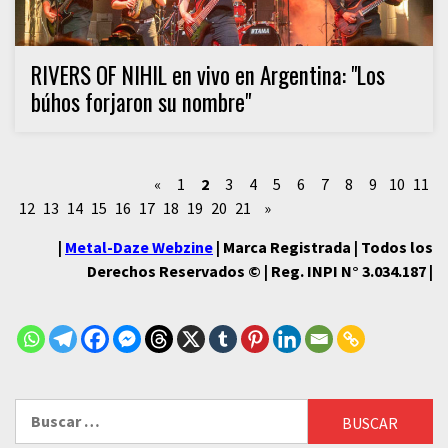
RIVERS OF NIHIL en vivo en Argentina: "Los
búhos forjaron su nombre"
«
1
2
3
4
5
6
7
8
9
10
11
12
13
14
15
16
17
18
19
20
21
»
|
Metal-Daze Webzine
| Marca Registrada | Todos los
Derechos Reservados © | Reg. INPI N° 3.034.187 |
Buscar: