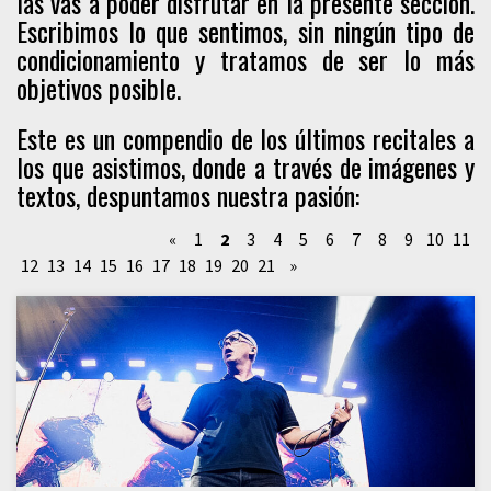
las vas a poder disfrutar en la presente sección.
Escribimos lo que sentimos, sin ningún tipo de
condicionamiento y tratamos de ser lo más
objetivos posible.
Este es un compendio de los últimos recitales a
los que asistimos, donde a través de imágenes y
textos, despuntamos nuestra pasión:
«
1
2
3
4
5
6
7
8
9
10
11
12
13
14
15
16
17
18
19
20
21
»