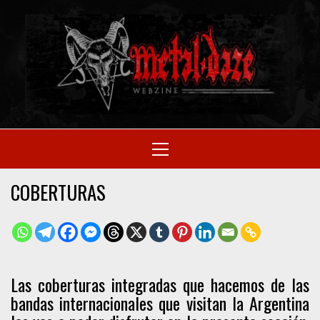
Skip
to
M
content
SITIO OFICIAL
Primary
Menu
WE
COBERTURAS
Las coberturas integradas que hacemos de las
bandas internacionales que visitan la Argentina