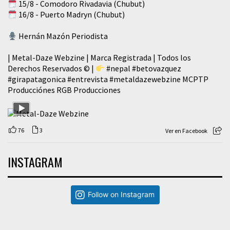
15/8 - Comodoro Rivadavia (Chubut)
16/8 - Puerto Madryn (Chubut)
Hernán Mazón Periodista
| Metal-Daze Webzine | Marca Registrada | Todos los
Derechos Reservados © |
#nepal
#betovazquez
#girapatagonica
#entrevista
#metaldazewebzine
MCPTP
Producciónes RGB Producciones
76
3
Ver en Facebook
INSTAGRAM
Follow on Instagram