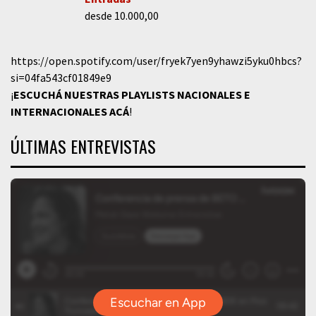
desde 10.000,00
https://open.spotify.com/user/fryek7yen9yhawzi5yku0hbcs?
si=04fa543cf01849e9
¡
ESCUCHÁ NUESTRAS PLAYLISTS NACIONALES E
INTERNACIONALES
ACÁ
!
ÚLTIMAS ENTREVISTAS