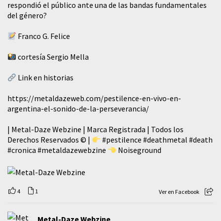
respondió el público ante una de las bandas fundamentales
del género?
Franco G. Felice
cortesía Sergio Mella
Link en historias
https://metaldazeweb.com/pestilence-en-vivo-en-
argentina-el-sonido-de-la-perseverancia/
| Metal-Daze Webzine | Marca Registrada | Todos los
Derechos Reservados © |
#pestilence
#deathmetal
#death
#cronica
#metaldazewebzine
Noiseground
4
1
Ver en Facebook
Metal-Daze Webzine