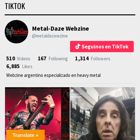
TIKTOK
Metal-Daze Webzine
@metaldazewzine
Seguinos en TikTok
510
167
1,314
Videos
Following
Followers
6,885
Likes
Webzine argentino especializado en heavy metal
Translate »