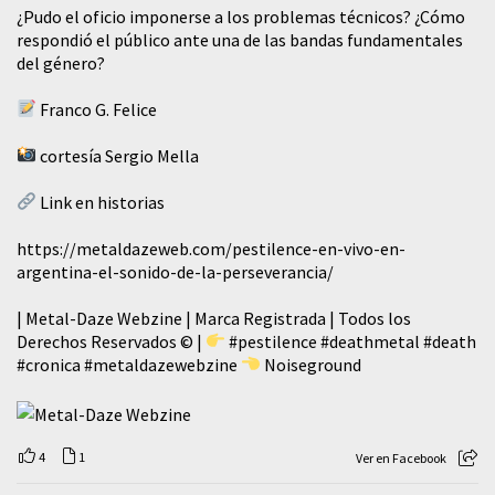
¿Pudo el oficio imponerse a los problemas técnicos? ¿Cómo
respondió el público ante una de las bandas fundamentales
del género?
Franco G. Felice
cortesía Sergio Mella
Link en historias
https://metaldazeweb.com/pestilence-en-vivo-en-
argentina-el-sonido-de-la-perseverancia/
| Metal-Daze Webzine | Marca Registrada | Todos los
Derechos Reservados © |
#pestilence
#deathmetal
#death
#cronica
#metaldazewebzine
Noiseground
4
1
Ver en Facebook