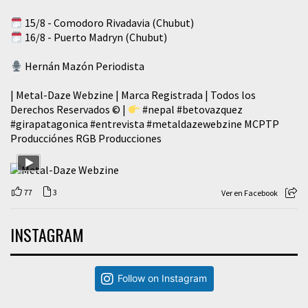
15/8 - Comodoro Rivadavia (Chubut)
16/8 - Puerto Madryn (Chubut)
Hernán Mazón Periodista
| Metal-Daze Webzine | Marca Registrada | Todos los
Derechos Reservados © |
#nepal
#betovazquez
#girapatagonica
#entrevista
#metaldazewebzine
MCPTP
Producciónes RGB Producciones
77
3
Ver en Facebook
INSTAGRAM
Follow on Instagram