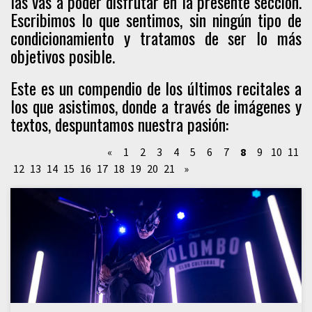
las vas a poder disfrutar en la presente sección.
Escribimos lo que sentimos, sin ningún tipo de
condicionamiento y tratamos de ser lo más
objetivos posible.
Este es un compendio de los últimos recitales a
los que asistimos, donde a través de imágenes y
textos, despuntamos nuestra pasión:
«
1
2
3
4
5
6
7
8
9
10
11
12
13
14
15
16
17
18
19
20
21
»