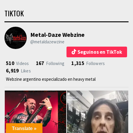
TIKTOK
Metal-Daze Webzine
@metaldazewzine
Seguinos en TikTok
510
167
1,315
Videos
Following
Followers
6,919
Likes
Webzine argentino especializado en heavy metal
Translate »