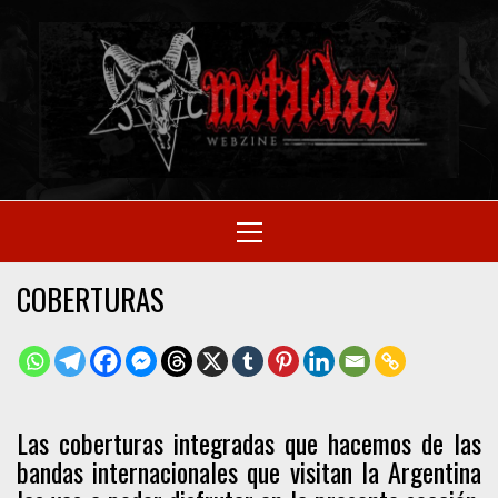
Skip
to
M
content
SITIO OFICIAL
Primary
Menu
WE
COBERTURAS
Las coberturas integradas que hacemos de las
bandas internacionales que visitan la Argentina