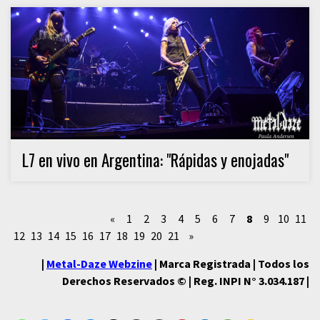
L7 en vivo en Argentina: "Rápidas y enojadas"
«
1
2
3
4
5
6
7
8
9
10
11
12
13
14
15
16
17
18
19
20
21
»
|
Metal-Daze Webzine
| Marca Registrada | Todos los
Derechos Reservados © | Reg. INPI N° 3.034.187 |