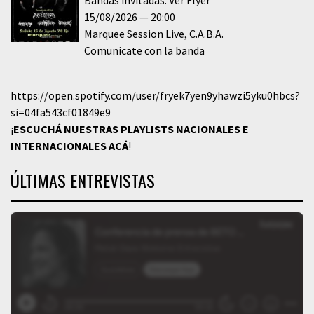
15/08/2026
20:00
Marquee Session Live
C.A.B.A.
Comunicate con la banda
https://open.spotify.com/user/fryek7yen9yhawzi5yku0hbcs?
si=04fa543cf01849e9
¡
ESCUCHÁ NUESTRAS PLAYLISTS NACIONALES E
INTERNACIONALES
ACÁ
!
ÚLTIMAS ENTREVISTAS