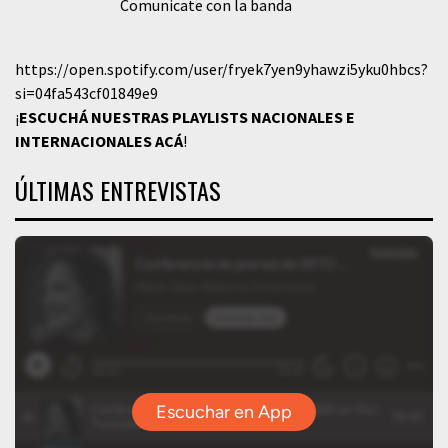
Comunicate con la banda
https://open.spotify.com/user/fryek7yen9yhawzi5yku0hbcs?
si=04fa543cf01849e9
¡
ESCUCHÁ NUESTRAS PLAYLISTS NACIONALES E
INTERNACIONALES
ACÁ
!
ÚLTIMAS ENTREVISTAS