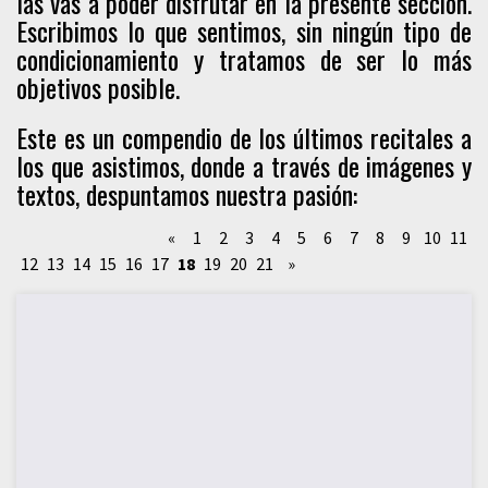
las vas a poder disfrutar en la presente sección.
Escribimos lo que sentimos, sin ningún tipo de
condicionamiento y tratamos de ser lo más
objetivos posible.
Este es un compendio de los últimos recitales a
los que asistimos, donde a través de imágenes y
textos, despuntamos nuestra pasión:
«
1
2
3
4
5
6
7
8
9
10
11
12
13
14
15
16
17
18
19
20
21
»