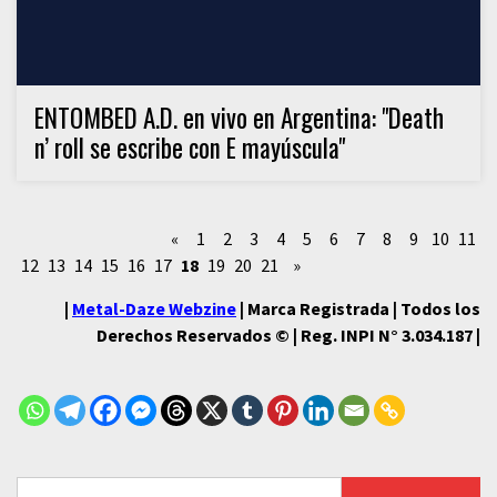
ENTOMBED A.D. en vivo en Argentina: "Death
n’ roll se escribe con E mayúscula"
«
1
2
3
4
5
6
7
8
9
10
11
12
13
14
15
16
17
18
19
20
21
»
|
Metal-Daze Webzine
| Marca Registrada | Todos los
Derechos Reservados © | Reg. INPI N° 3.034.187 |
Buscar: