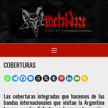
Skip
to
M
content
SITIO OFICIAL
Primary
Menu
WE
COBERTURAS
Las coberturas integradas que hacemos de las
bandas internacionales que visitan la Argentina