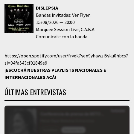
DISLEPSIA
Bandas invitadas: Ver Flyer
15/08/2026
20:00
Marquee Session Live
C.A.B.A.
Comunicate con la banda
https://open.spotify.com/user/fryek7yen9yhawzi5yku0hbcs?
si=04fa543cf01849e9
¡
ESCUCHÁ NUESTRAS PLAYLISTS NACIONALES E
INTERNACIONALES
ACÁ
!
ÚLTIMAS ENTREVISTAS