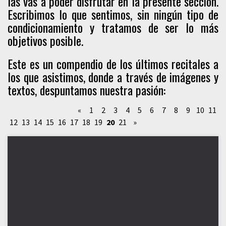
las vas a poder disfrutar en la presente sección.
Escribimos lo que sentimos, sin ningún tipo de
condicionamiento y tratamos de ser lo más
objetivos posible.
Este es un compendio de los últimos recitales a
los que asistimos, donde a través de imágenes y
textos, despuntamos nuestra pasión:
«
1
2
3
4
5
6
7
8
9
10
11
12
13
14
15
16
17
18
19
20
21
»