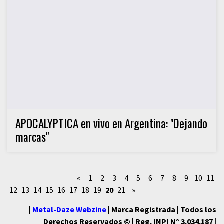
APOCALYPTICA en vivo en Argentina: "Dejando
marcas"
«
1
2
3
4
5
6
7
8
9
10
11
12
13
14
15
16
17
18
19
20
21
»
|
Metal-Daze Webzine
| Marca Registrada | Todos los
Derechos Reservados © | Reg. INPI N° 3.034.187 |