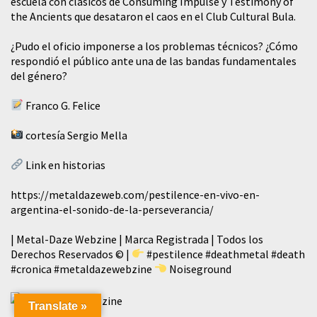
escuela con clásicos de Consuming Impulse y Testimony of
the Ancients que desataron el caos en el Club Cultural Bula.
¿Pudo el oficio imponerse a los problemas técnicos? ¿Cómo
respondió el público ante una de las bandas fundamentales
del género?
Franco G. Felice
cortesía Sergio Mella
Link en historias
https://metaldazeweb.com/pestilence-en-vivo-en-
argentina-el-sonido-de-la-perseverancia/
| Metal-Daze Webzine | Marca Registrada | Todos los
Derechos Reservados © |
#pestilence
#deathmetal
#death
#cronica
#metaldazewebzine
Noiseground
Translate »