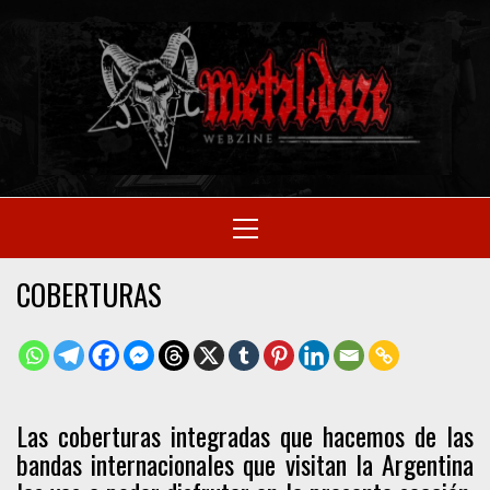
Skip
to
M
content
SITIO OFICIAL
Primary
Menu
WE
COBERTURAS
Las coberturas integradas que hacemos de las
bandas internacionales que visitan la Argentina