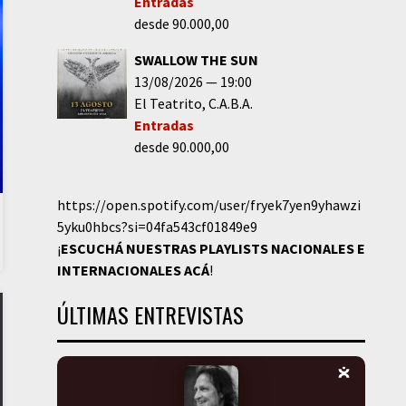
Entradas
desde 90.000,00
SWALLOW THE SUN
13/08/2026
19:00
El Teatrito
C.A.B.A.
Entradas
desde 90.000,00
https://open.spotify.com/user/fryek7yen9yhawzi
5yku0hbcs?si=04fa543cf01849e9
¡
ESCUCHÁ NUESTRAS PLAYLISTS NACIONALES E
INTERNACIONALES
ACÁ
!
ÚLTIMAS ENTREVISTAS