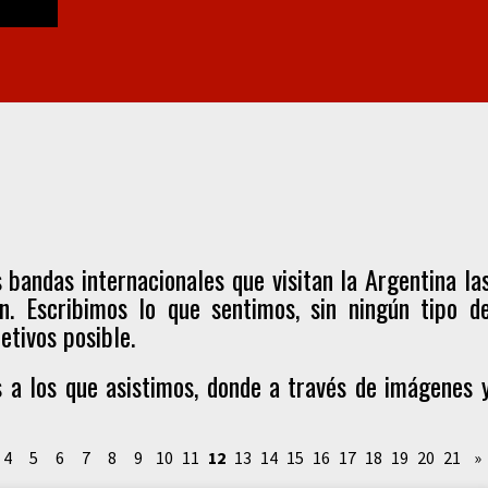
bandas internacionales que visitan la Argentina la
n. Escribimos lo que sentimos, sin ningún tipo d
etivos posible.
s a los que asistimos, donde a través de imágenes 
4
5
6
7
8
9
10
11
12
13
14
15
16
17
18
19
20
21
»