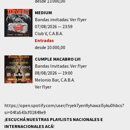
desde 13.000,00
MEDIUM
Bandas invitadas: Ver flyer
07/08/2026
23:59
Club V
C.A.B.A.
Entradas
desde 10.000,00
CUMPLE MACABRO LVI
Bandas Invitadas: Ver flyer
08/08/2026
19:00
Melonio Bar
C.A.B.A.
Ver flyer
https://open.spotify.com/user/fryek7yen9yhawzi5yku0hbcs?
si=04fa543cf01849e9
¡
ESCUCHÁ NUESTRAS PLAYLISTS NACIONALES E
INTERNACIONALES
ACÁ
!