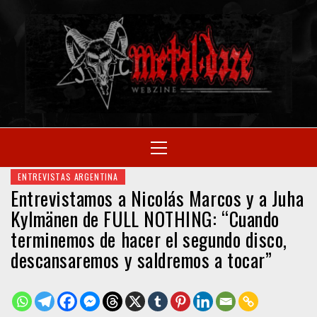
Skip
to
M
content
SITIO OFICIAL
Primary
Menu
WE
ENTREVISTAS ARGENTINA
Entrevistamos a Nicolás Marcos y a Juha
Kylmänen de FULL NOTHING: “Cuando
terminemos de hacer el segundo disco,
descansaremos y saldremos a tocar”