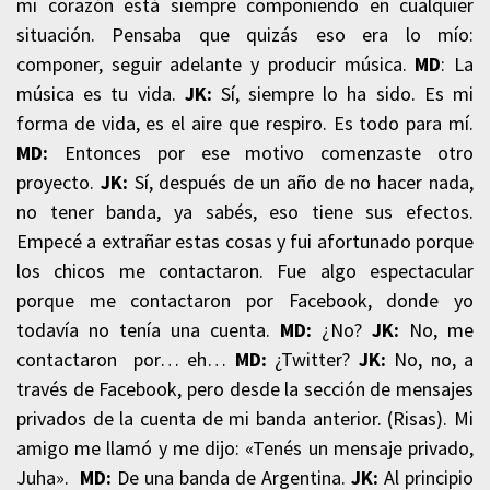
mi corazón está siempre componiendo en cualquier
situación. Pensaba que quizás eso era lo mío:
componer, seguir adelante y producir música.
MD
: La
música es tu vida.
JK:
Sí, siempre lo ha sido. Es mi
forma de vida, es el aire que respiro. Es todo para mí.
MD:
Entonces por ese motivo comenzaste otro
proyecto.
JK:
Sí, después de un año de no hacer nada,
no tener banda, ya sabés, eso tiene sus efectos.
Empecé a extrañar estas cosas y fui afortunado porque
los chicos me contactaron. Fue algo espectacular
porque me contactaron por Facebook, donde yo
todavía no tenía una cuenta.
MD:
¿No?
JK:
No, me
contactaron
por… eh…
MD:
¿Twitter?
JK:
No, no, a
través de Facebook, pero desde la sección de mensajes
privados de la cuenta de mi banda anterior. (Risas). Mi
amigo me llamó y me dijo: «Tenés un mensaje privado,
Juha».
MD:
De una banda de Argentina.
JK:
Al principio