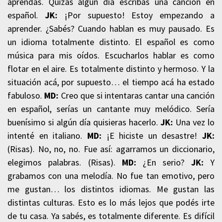
aprendas. Quizás algún día escribas una canción en
español.
JK:
¡Por supuesto! Estoy empezando a
aprender. ¿Sabés? Cuando hablan es muy pausado. Es
un idioma totalmente distinto. El español es como
música para mis oídos. Escucharlos hablar es como
flotar en el aire. Es totalmente distinto y hermoso. Y la
situación acá, por supuesto… el tiempo acá ha estado
fabuloso.
MD:
Creo que si intentaras cantar una canción
en español, serías un cantante muy melódico. Sería
buenísimo si algún día quisieras hacerlo.
JK:
Una vez lo
intenté en italiano.
MD:
¡E hiciste un desastre!
JK:
(Risas). No, no, no. Fue así: agarramos un diccionario,
elegimos palabras. (Risas).
MD:
¿En serio?
JK:
Y
grabamos con una melodía. No fue tan emotivo, pero
me gustan… los distintos idiomas. Me gustan las
distintas culturas. Esto es lo más lejos que podés irte
de tu casa. Ya sabés, es totalmente diferente. Es difícil