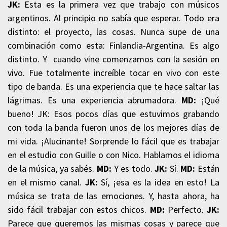
JK:
Esta es la primera vez que trabajo con músicos
argentinos. Al principio no sabía que esperar. Todo era
distinto: el proyecto, las cosas. Nunca supe de una
combinación como esta: Finlandia-Argentina. Es algo
distinto. Y cuando vine comenzamos con la sesión en
vivo. Fue totalmente increíble tocar en vivo con este
tipo de banda. Es una experiencia que te hace saltar las
lágrimas. Es una experiencia abrumadora.
MD:
¡Qué
bueno! JK: Esos pocos días que estuvimos grabando
con toda la banda fueron unos de los mejores días de
mi vida. ¡Alucinante! Sorprende lo fácil que es trabajar
en el estudio con Guille o con Nico. Hablamos el idioma
de la música, ya sabés.
MD:
Y es todo.
JK:
Sí.
MD:
Están
en el mismo canal.
JK:
Sí, ¡esa es la idea en esto! La
música se trata de las emociones. Y, hasta ahora, ha
sido fácil trabajar con estos chicos.
MD:
Perfecto.
JK:
Parece que queremos las mismas cosas y parece que