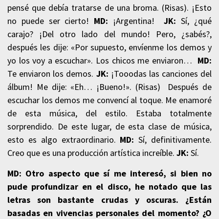
pensé que debía tratarse de una broma. (Risas). ¡Esto
no puede ser cierto!
MD:
¡Argentina!
JK:
Sí,
¿qué
carajo? ¡Del otro lado del mundo! Pero, ¿sabés?,
después les dije: «Por supuesto, envíenme los demos y
yo los voy a escuchar». Los chicos me enviaron…
MD:
Te enviaron los demos.
JK:
¡Tooodas las canciones del
álbum! Me dije: «Eh… ¡Bueno!». (Risas) Después de
escuchar los demos me convencí al toque. Me enamoré
de esta música, del estilo. Estaba totalmente
sorprendido. De este lugar, de esta clase de música,
esto es algo extraordinario.
MD:
Sí, definitivamente.
Creo que es una producción artística increíble.
JK:
Sí.
MD: Otro aspecto que sí me interesó, si bien no
pude profundizar en el disco, he notado que las
letras son bastante crudas y oscuras. ¿Están
basadas en vivencias personales del momento? ¿O