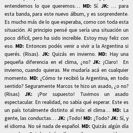
entendemos lo que queremos…
MD:
Sí.
JK:
… para
esta banda, para este nuevo álbum, y es sorprendente.
Es mucho más de lo que esperaba, como con toda esta
situación. Al principio pensé que sería una situación un
poco difícil, pero ha sido increíble. Estoy muy feliz con
eso.
MD:
Entonces podés venir a vivir a la Argentina si
querés. (Risas).
JK:
Quizás en invierno.
MD:
Hay una
pequeña diferencia en el clima, ¿no?
JK:
¡Claro! En
invierno, cuando quieras. Me mudaría acá en cualquier
momento.
MD:
¿Cómo te recibió la Argentina, en todo
sentido? Seguramente Marcos te hizo un asado, ¿o no?
(Risas)
JK:
¡Por supuesto! Tuvimos un asado
espectacular. En realidad, no sabía qué esperar. Este es
un país totalmente distinto al mío: el clima…
MD:
La
gente, las conductas…
JK:
¡Todo!
MD:
¿Todo?
JK:
Sí, y
el idioma. No sé nada de español.
MD:
Quizás algún día