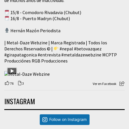
de muchos años de inactividad.
15/8 - Comodoro Rivadavia (Chubut)
16/8 - Puerto Madryn (Chubut)
Hernán Mazón Periodista
| Metal-Daze Webzine | Marca Registrada | Todos los
Derechos Reservados © |
#nepal
#betovazquez
#girapatagonica
#entrevista
#metaldazewebzine
MCPTP
Producciónes RGB Producciones
76
3
Ver en Facebook
INSTAGRAM
Follow on Instagram