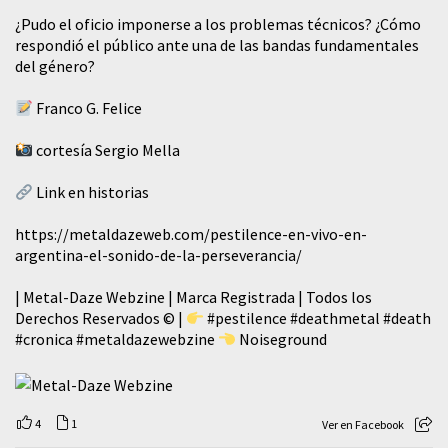
¿Pudo el oficio imponerse a los problemas técnicos? ¿Cómo
respondió el público ante una de las bandas fundamentales
del género?
Franco G. Felice
cortesía Sergio Mella
Link en historias
https://metaldazeweb.com/pestilence-en-vivo-en-
argentina-el-sonido-de-la-perseverancia/
| Metal-Daze Webzine | Marca Registrada | Todos los
Derechos Reservados © |
#pestilence
#deathmetal
#death
#cronica
#metaldazewebzine
Noiseground
4
1
Ver en Facebook