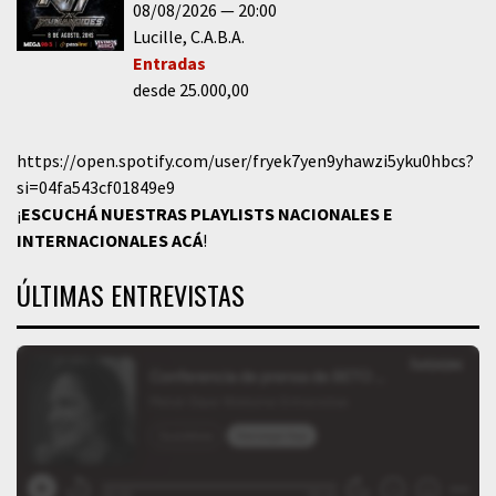
08/08/2026
20:00
Lucille
C.A.B.A.
Entradas
desde 25.000,00
https://open.spotify.com/user/fryek7yen9yhawzi5yku0hbcs?
si=04fa543cf01849e9
¡
ESCUCHÁ NUESTRAS PLAYLISTS NACIONALES E
INTERNACIONALES
ACÁ
!
ÚLTIMAS ENTREVISTAS