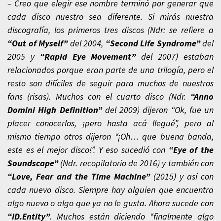
– Creo que elegir ese nombre terminó por generar que
cada disco nuestro sea diferente. Si mirás nuestra
discografía, los primeros tres discos (Ndr: se refiere a
“Out of Myself”
del 2004,
“Second Life Syndrome”
del
2005 y
“Rapid Eye Movement”
del 2007) estaban
relacionados porque eran parte de una trilogía, pero el
resto son difíciles de seguir para muchos de nuestros
fans (risas). Muchos con el cuarto disco (Ndr.
“Anno
Domini High Definition”
del 2009) dijeron “Ok, fue un
placer conocerlos, ¡pero hasta acá llegué”, pero al
mismo tiempo otros dijeron “¡Oh… que buena banda,
este es el mejor disco!”. Y eso sucedió con
“Eye of the
Soundscape”
(Ndr. recopilatorio de 2016) y también con
“Love, Fear and the Time Machine”
(2015) y así con
cada nuevo disco. Siempre hay alguien que encuentra
algo nuevo o algo que ya no le gusta. Ahora sucede con
“ID.Entity”
. Muchos están diciendo “finalmente algo