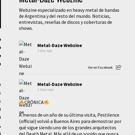
Webzine especializado en heavy metal de bandas
de Argentina y del resto del mundo. Noticias,
entrevistas, reseñas de discos y coberturas de
shows.
o
Metal-Daze Webzine
o
1 day ago
o
n
Ver en Facebook
o
Metal-Daze Webzine
2 days ago
s
s
CRÓNICA
n
A menos de un año de su última visita, Pestilence
a
(official) volvió a Buenos Aires para demostrar por
,
qué sigue siendo uno de los grandes arquitectos
n
del Death Metal. Más allá de un sonido que nunca