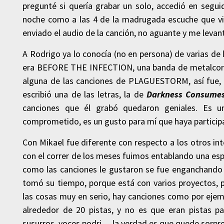
pregunté si quería grabar un solo, accedió en segui
noche como a las 4 de la madrugada escuche que vib
enviado el audio de la canción, no aguante y me levan
A Rodrigo ya lo conocía (no en persona) de varias de
era BEFORE THE INFECTION, una banda de metalcore 
alguna de las canciones de PLAGUESTORM, así fue, l
escribió una de las letras, la de
Darkness Consumes
canciones que él grabó quedaron geniales. Es u
comprometido, es un gusto para mí que haya particip
Con Mikael fue diferente con respecto a los otros i
con el correr de los meses fuimos entablando una esp
como las canciones le gustaron se fue enganchando 
tomó su tiempo, porque está con varios proyectos, p
las cosas muy en serio, hay canciones como por eje
alrededor de 20 pistas, y no es que eran pistas pa
susurros, voces podri… la verdad es que quede sorpre