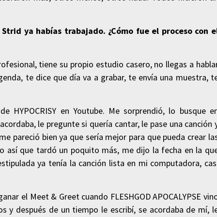
Strid ya habías trabajado. ¿Cómo fue el proceso con e
fesional, tiene su propio estudio casero, no llegas a habla
genda, te dice que día va a grabar, te envía una muestra, t
 de HYPOCRISY en Youtube. Me sorprendió, lo busque e
cordaba, le pregunte si quería cantar, le pase una canción 
e me pareció bien ya que sería mejor para que pueda crear la
io así que tardó un poquito más, me dijo la fecha en la qu
estipulada ya tenía la canción lista en mi computadora, cas
de ganar el Meet & Greet cuando FLESHGOD APOCALYPSE vin
os y después de un tiempo le escribí, se acordaba de mí, l