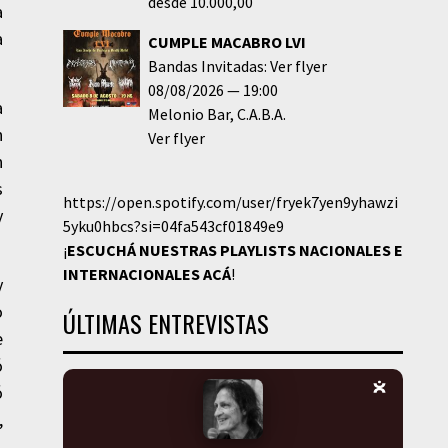
desde 10.000,00
a
a
CUMPLE MACABRO LVI
Bandas Invitadas: Ver flyer
08/08/2026
19:00
a
Melonio Bar
C.A.B.A.
n
Ver flyer
n
s
https://open.spotify.com/user/fryek7yen9yhawzi
y
5yku0hbcs?si=04fa543cf01849e9
¡
ESCUCHÁ NUESTRAS PLAYLISTS NACIONALES E
INTERNACIONALES
ACÁ
!
y
o
ÚLTIMAS ENTREVISTAS
e
ó
ó
,