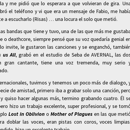
da y me pidió que lo esperara a que volvieran de gira. Un
ró el teléfono y vi que era un mensaje de Fabio, me habí
te a escucharlo (Risas) … una locura el solo que metió.
 las bandas que tiene y tuvo, una de las que más me gustab
o deathcore, siempre pensé que su voz quedaría genial e
o invite, le gustaron las canciones y se enganchó, tambié
 us All
, grabó en el estudio de Seba de AVERNAL, las do
n gran cantante, tiene una voz tremenda, muy serio 
ado.
nternacionales, tuvimos y tenemos un poco más de dialogo, 
ecie de amistad, primero iba a grabar solo una canción, per
y quiso hacer algunas más, termino grabando cuatro. Él s
ero hizo un trabajo excelente, super profesional, y se tom
mplo
Lost in Oblivion
o
Mother of Plagues
en las que meti
ra doblar las voces, eran pistas con coros, voces limpias
ndido, hizo un excelente trabajo.