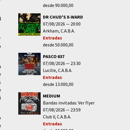
desde 90.000,00
DR CHUD'S X-WARD
l
07/08/2026
20:00
Arkham
C.A.B.A.
Entradas
r
desde 50.000,00
e
PASCO 637
07/08/2026
23:30
n
Lucille
C.A.B.A.
y
Entradas
s
desde 13.000,00
e
MEDIUM
i
Bandas invitadas: Ver flyer
07/08/2026
23:59
Club V
C.A.B.A.
o
Entradas
e