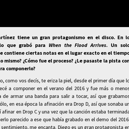
rtínez tiene un gran protagonismo en el disco. En l
olo que grabó para
When the Flood Arrives
. Un sol
contiene ciertas notas en el lugar exacto en el tiemp
 lo mismo? ¿Cómo fue el proceso? ¿Le pasaste la pista co
para componerlo?
 como vos decís, te eriza la piel, desde el primer día que l
ecé a componer en el verano del 2016 y fue más o meno
de armar una banda para salir a tocar, así que grabamo
ólo, en esa época la afinación era Drop D, así que sonaba u
í afinar en Drop C y una vez que la canción estaba terminad
acerlo parecido a ese que había grabado en el demo del 2016
o sentimiento, me encanta. Diego es un gran protagonista e