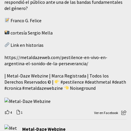
respondió el público ante una de las bandas fundamentales
del género?
Franco G. Felice
cortesía Sergio Mella
Link en historias
https://metaldazeweb.com/pestilence-en-vivo-en-
argentina-el-sonido-de-la-perseverancia/
| Metal-Daze Webzine | Marca Registrada | Todos los
Derechos Reservados © |
#pestilence
#deathmetal
#death
#cronica
#metaldazewebzine
Noiseground
4
1
Ver en Facebook
Metal-Daze Webzine