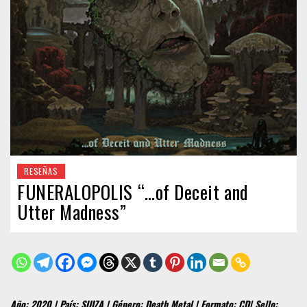
RESEÑAS
FUNERALOPOLIS “…of Deceit and
Utter Madness”
Año: 2020 | País: SUIZA | Género: Death Metal | Formato: CD| Sello: