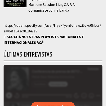
Marquee Session Live
C.A.B.A.
Comunicate con la banda
https://open.spotify.com/user/fryek7yen9yhawzi5yku0hbcs?
si=04fa543cf01849e9
¡
ESCUCHÁ NUESTRAS PLAYLISTS NACIONALES E
INTERNACIONALES
ACÁ
!
ÚLTIMAS ENTREVISTAS