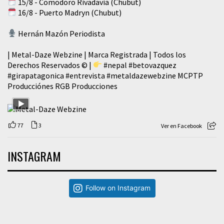
15/8 - Comodoro Rivadavia (Chubut)
16/8 - Puerto Madryn (Chubut)
Hernán Mazón Periodista
| Metal-Daze Webzine | Marca Registrada | Todos los
Derechos Reservados © |
#nepal
#betovazquez
#girapatagonica
#entrevista
#metaldazewebzine
MCPTP
Producciónes RGB Producciones
77
3
Ver en Facebook
INSTAGRAM
Follow on Instagram