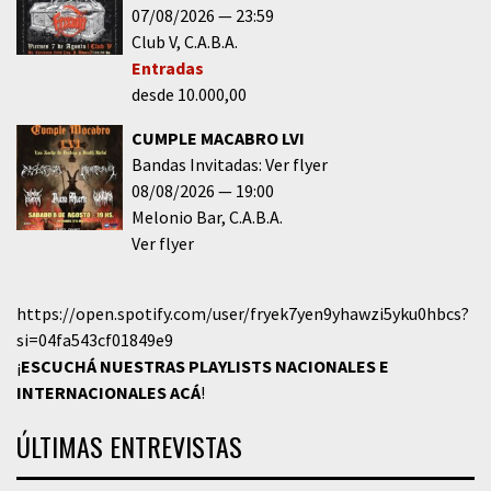
07/08/2026
23:59
Club V
C.A.B.A.
Entradas
desde 10.000,00
CUMPLE MACABRO LVI
Bandas Invitadas: Ver flyer
08/08/2026
19:00
Melonio Bar
C.A.B.A.
Ver flyer
https://open.spotify.com/user/fryek7yen9yhawzi5yku0hbcs?
si=04fa543cf01849e9
¡
ESCUCHÁ NUESTRAS PLAYLISTS NACIONALES E
INTERNACIONALES
ACÁ
!
ÚLTIMAS ENTREVISTAS