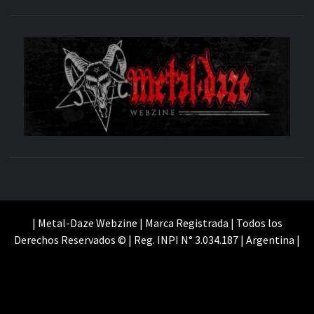
M
SITIO OFICIAL
WE
| Metal-Daze Webzine | Marca Registrada | Todos los
Derechos Reservados © | Reg. INPI N° 3.034.187 | Argentina |