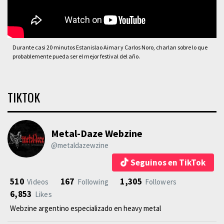
Durante casi 20 minutos Estanislao Aimar y Carlos Noro, charlan sobre lo que
probablemente pueda ser el mejor festival del año.
TIKTOK
Metal-Daze Webzine
@metaldazewzine
Seguinos en TikTok
510
167
1,305
Videos
Following
Followers
6,853
Likes
Webzine argentino especializado en heavy metal