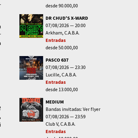
r
desde 90.000,00
DR CHUD'S X-WARD
07/08/2026
20:00
n
Arkham
C.A.B.A.
r
Entradas
a
desde 50.000,00
PASCO 637
07/08/2026
23:30
Lucille
C.A.B.A.
Entradas
desde 13.000,00
MEDIUM
2
Bandas invitadas: Ver flyer
,
07/08/2026
23:59
Club V
C.A.B.A.
i
Entradas