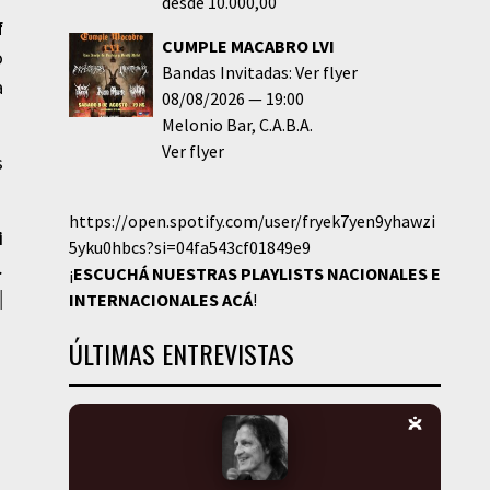
desde 10.000,00
f
CUMPLE MACABRO LVI
o
Bandas Invitadas: Ver flyer
a
08/08/2026
19:00
Melonio Bar
C.A.B.A.
Ver flyer
s
https://open.spotify.com/user/fryek7yen9yhawzi
i
5yku0hbcs?si=04fa543cf01849e9
.
¡
ESCUCHÁ NUESTRAS PLAYLISTS NACIONALES E
|
INTERNACIONALES
ACÁ
!
ÚLTIMAS ENTREVISTAS