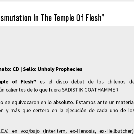
smutation In The Temple Of Flesh”
mato: CD | Sello: Unholy Prophecies
ple of Flesh”
es el disco debut de los chilenos d
s aún calientes de lo que fuera SADISTIK GOATHAMMER.
 no se equivocaron en lo absoluto. Estamos ante un materia
ón y más que certero en la ejecución de cada uno de lo
. en voz/bajo (Interitvm, ex-Henosis, ex-Hellbutcher)