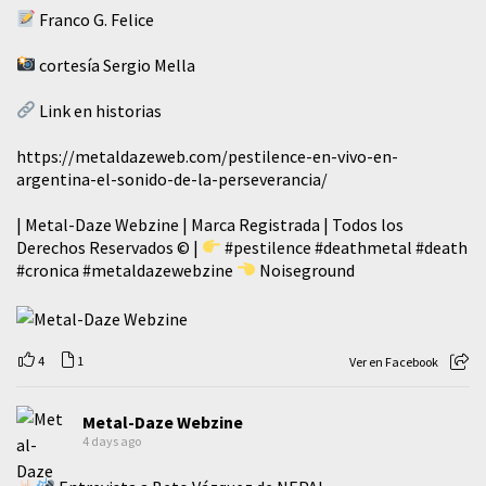
Franco G. Felice
cortesía Sergio Mella
Link en historias
https://metaldazeweb.com/pestilence-en-vivo-en-
argentina-el-sonido-de-la-perseverancia/
| Metal-Daze Webzine | Marca Registrada | Todos los
Derechos Reservados © |
#pestilence
#deathmetal
#death
#cronica
#metaldazewebzine
Noiseground
4
1
Ver en Facebook
Metal-Daze Webzine
4 days ago