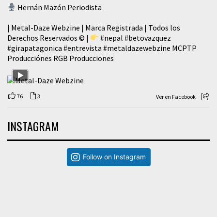
Hernán Mazón Periodista
| Metal-Daze Webzine | Marca Registrada | Todos los
Derechos Reservados © |
#nepal
#betovazquez
#girapatagonica
#entrevista
#metaldazewebzine
MCPTP
Producciónes RGB Producciones
76
3
Ver en Facebook
INSTAGRAM
Follow on Instagram