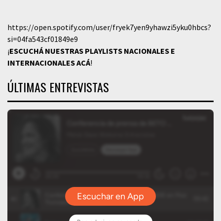
https://open.spotify.com/user/fryek7yen9yhawzi5yku0hbcs?
si=04fa543cf01849e9
¡
ESCUCHÁ NUESTRAS PLAYLISTS NACIONALES E
INTERNACIONALES
ACÁ
!
ÚLTIMAS ENTREVISTAS