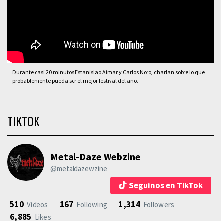
Durante casi 20 minutos Estanislao Aimar y Carlos Noro, charlan sobre lo que
probablemente pueda ser el mejor festival del año.
TIKTOK
Metal-Daze Webzine
@metaldazewzine
Seguinos en TikTok
510
167
1,314
Videos
Following
Followers
6,885
Likes