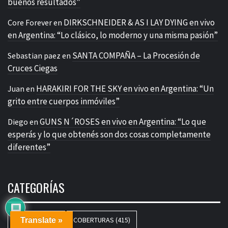
buenos resultados”
DIRKSCHNEIDER & AS I LAY DYING en vivo
Core Forever
en
en Argentina: “Lo clásico, lo moderno y una misma pasión”
SANTA COMPAÑA – La Procesión de
Sebastian paez
en
Cruces Ciegas
HARAKIRI FOR THE SKY en vivo en Argentina: “Un
Juan
en
grito entre cuerpos inmóviles”
GUNS N´ROSES en vivo en Argentina: “Lo que
Diego
en
esperás y lo que obtenés son dos cosas completamente
diferentes”
CATEGORÍAS
AGENDA
(3420)
COBERTURAS
(415)
Translate »