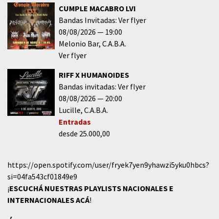
CUMPLE MACABRO LVI
Bandas Invitadas: Ver flyer
08/08/2026
19:00
Melonio Bar
C.A.B.A.
Ver flyer
RIFF X HUMANOIDES
Bandas invitadas: Ver flyer
08/08/2026
20:00
Lucille
C.A.B.A.
Entradas
desde 25.000,00
https://open.spotify.com/user/fryek7yen9yhawzi5yku0hbcs?
si=04fa543cf01849e9
¡
ESCUCHÁ NUESTRAS PLAYLISTS NACIONALES E
INTERNACIONALES
ACÁ
!