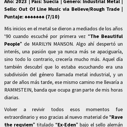
Año: 2023 | País: Suecia | Género: Industrial Metal |
Sello: Out Of Line Music via Believe/Rough Trade |
Puntaje: ♠♠♠♠♠♠♠ (7/10)
Mis inicios en el metal se dieron a mediados de los años
‘90 cuando escuché por primera vez “
The Beautiful
People
” de MARILYN MANSON. Algo ahí despertó un
interés, una pasión que ya nunca más se apaciguaría,
sino todo lo contrario, crecería mucho más. Aquel día
también descubrí que lo estaba escuchando era una
subdivisión del género llamada metal industrial, y un
par de años más tarde, ese mismo camino me llevaría a
RAMMSTEIN, banda que ocupa gran parte de mis horas
diarias.
Volver a revivir todos esos momentos fue
extraordinario y eso gracias al nuevo material de “
Rave
the reqviem
” titulado “
Ex-Eden
” bajo el sello alemán