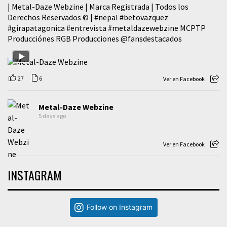
| Metal-Daze Webzine | Marca Registrada | Todos los
Derechos Reservados © |
#nepal
#betovazquez
#girapatagonica
#entrevista
#metaldazewebzine
MCPTP
Producciónes RGB Producciones
@fansdestacados
27
6
Ver en Facebook
Metal-Daze Webzine
5 days ago
Ver en Facebook
INSTAGRAM
Follow on Instagram