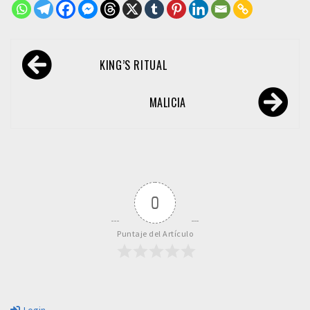
Navegación
KING’S RITUAL
de
entradas
MALICIA
0
Puntaje del Artículo