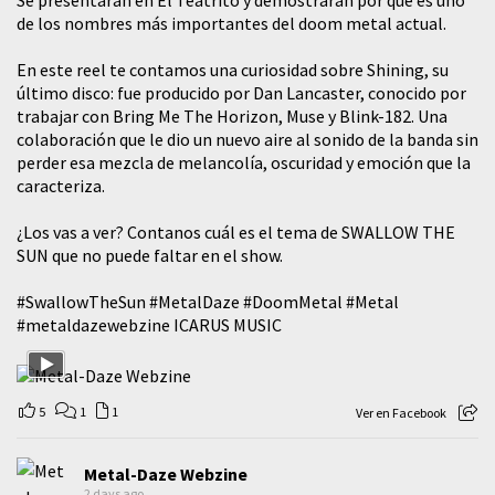
Se presentarán en El Teatrito y demostraran por qué es uno
de los nombres más importantes del doom metal actual.
En este reel te contamos una curiosidad sobre Shining, su
último disco: fue producido por Dan Lancaster, conocido por
trabajar con Bring Me The Horizon, Muse y Blink-182. Una
colaboración que le dio un nuevo aire al sonido de la banda sin
perder esa mezcla de melancolía, oscuridad y emoción que la
caracteriza.
¿Los vas a ver? Contanos cuál es el tema de SWALLOW THE
SUN que no puede faltar en el show.
#SwallowTheSun
#MetalDaze
#DoomMetal
#Metal
#metaldazewebzine
ICARUS MUSIC
5
1
1
Ver en Facebook
Metal-Daze Webzine
2 days ago