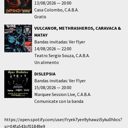
13/08/2026
20:00
Casa Colombo
C.A.B.A.
Gratis
VULCANOR, METHRASHEROS, CARAVACA &
MATAY
Bandas invitadas: Ver flyer
14/08/2026
22:00
Teatro Sergio Souza
C.A.B.A.
Un alimento
DISLEPSIA
Bandas invitadas: Ver Flyer
15/08/2026
20:00
Marquee Session Live
C.A.B.A.
Comunicate con la banda
https://open.spotify.com/user/fryek7yen9yhawzi5yku0hbcs?
si=04fa543cf01849e9