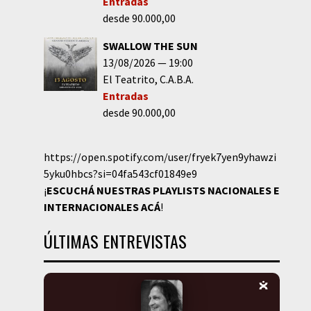
Entradas
desde 90.000,00
SWALLOW THE SUN
13/08/2026
19:00
El Teatrito
C.A.B.A.
Entradas
desde 90.000,00
https://open.spotify.com/user/fryek7yen9yhawzi
5yku0hbcs?si=04fa543cf01849e9
¡
ESCUCHÁ NUESTRAS PLAYLISTS NACIONALES E
INTERNACIONALES
ACÁ
!
ÚLTIMAS ENTREVISTAS