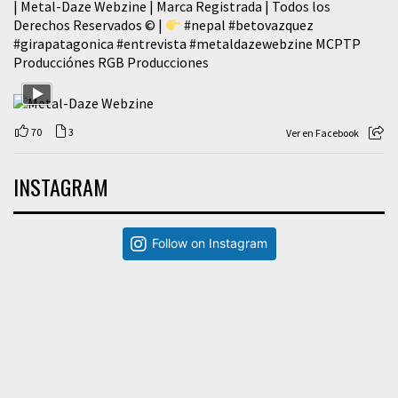
| Metal-Daze Webzine | Marca Registrada | Todos los
Derechos Reservados © |
#nepal
#betovazquez
#girapatagonica
#entrevista
#metaldazewebzine
MCPTP
Producciónes RGB Producciones
70
3
Ver en Facebook
INSTAGRAM
Follow on Instagram