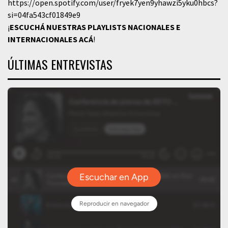
https://open.spotify.com/user/fryek7yen9yhawzi5yku0hbcs?
si=04fa543cf01849e9
¡
ESCUCHÁ NUESTRAS PLAYLISTS NACIONALES E
INTERNACIONALES
ACÁ
!
ÚLTIMAS ENTREVISTAS