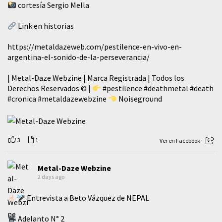
cortesía Sergio Mella
Link en historias
https://metaldazeweb.com/pestilence-en-vivo-en-
argentina-el-sonido-de-la-perseverancia/
| Metal-Daze Webzine | Marca Registrada | Todos los
Derechos Reservados © |
#pestilence
#deathmetal
#death
#cronica
#metaldazewebzine
Noiseground
3
1
Ver en Facebook
Metal-Daze Webzine
2 days ago
Entrevista a Beto Vázquez de NEPAL
Adelanto N° 2