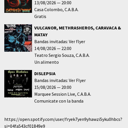
13/08/2026
20:00
Casa Colombo
C.A.B.A.
Gratis
VULCANOR, METHRASHEROS, CARAVACA &
MATAY
Bandas invitadas: Ver flyer
14/08/2026
22:00
Teatro Sergio Souza
C.A.B.A.
Un alimento
DISLEPSIA
Bandas invitadas: Ver Flyer
15/08/2026
20:00
Marquee Session Live
C.A.B.A.
Comunicate con la banda
https://open.spotify.com/user/fryek7yen9yhawzi5yku0hbcs?
si=04fa543cf01849e9