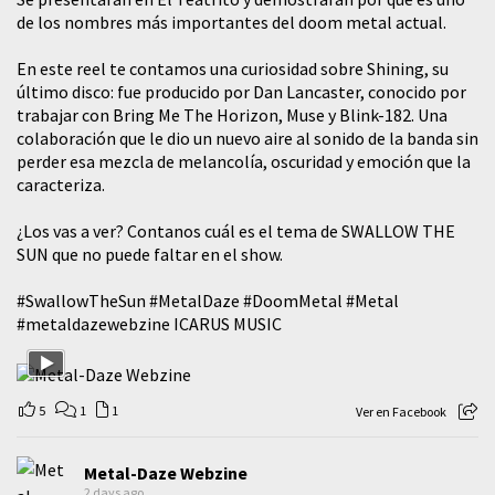
de los nombres más importantes del doom metal actual.
En este reel te contamos una curiosidad sobre Shining, su
último disco: fue producido por Dan Lancaster, conocido por
trabajar con Bring Me The Horizon, Muse y Blink-182. Una
colaboración que le dio un nuevo aire al sonido de la banda sin
perder esa mezcla de melancolía, oscuridad y emoción que la
caracteriza.
¿Los vas a ver? Contanos cuál es el tema de SWALLOW THE
SUN que no puede faltar en el show.
#SwallowTheSun
#MetalDaze
#DoomMetal
#Metal
#metaldazewebzine
ICARUS MUSIC
5
1
1
Ver en Facebook
Metal-Daze Webzine
2 days ago