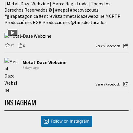
| Metal-Daze Webzine | Marca Registrada | Todos los
Derechos Reservados © |
#nepal
#betovazquez
#girapatagonica
#entrevista
#metaldazewebzine
MCPTP
Producciónes RGB Producciones
@fansdestacados
27
6
Ver en Facebook
Metal-Daze Webzine
5 days ago
Ver en Facebook
INSTAGRAM
Follow on Instagram