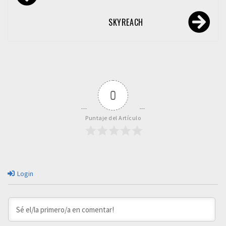
de
entradas
SKYREACH
0
Puntaje del Artículo
Login