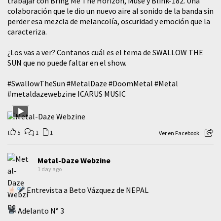
trabajar con Bring Me The Horizon, Muse y Blink-182. Una
colaboración que le dio un nuevo aire al sonido de la banda sin
perder esa mezcla de melancolía, oscuridad y emoción que la
caracteriza.
¿Los vas a ver? Contanos cuál es el tema de SWALLOW THE
SUN que no puede faltar en el show.
#SwallowTheSun
#MetalDaze
#DoomMetal
#Metal
#metaldazewebzine
ICARUS MUSIC
5
1
1
Ver en Facebook
Metal-Daze Webzine
1 day ago
Entrevista a Beto Vázquez de NEPAL
Adelanto N° 3