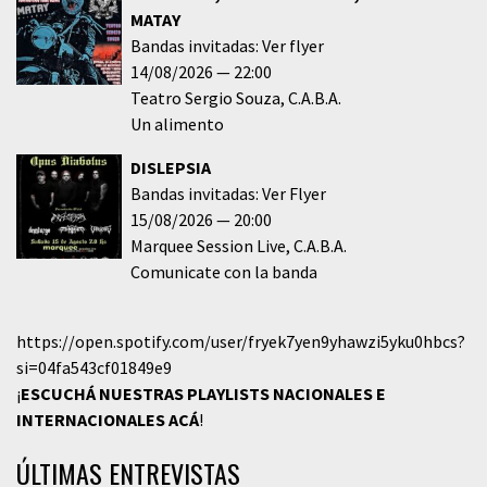
MATAY
Bandas invitadas: Ver flyer
14/08/2026
22:00
Teatro Sergio Souza
C.A.B.A.
Un alimento
DISLEPSIA
Bandas invitadas: Ver Flyer
15/08/2026
20:00
Marquee Session Live
C.A.B.A.
Comunicate con la banda
https://open.spotify.com/user/fryek7yen9yhawzi5yku0hbcs?
si=04fa543cf01849e9
¡
ESCUCHÁ NUESTRAS PLAYLISTS NACIONALES E
INTERNACIONALES
ACÁ
!
ÚLTIMAS ENTREVISTAS