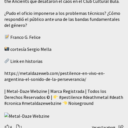
the Ancients que desataron el caos en el Club Cultural Bula.
¿Pudo el oficio imponerse a los problemas técnicos? ¿Cómo
respondió el público ante una de las bandas fundamentales
del género?
Franco G. Felice
cortesía Sergio Mella
Link en historias
https://metaldazeweb.com/pestilence-en-vivo-en-
argentina-el-sonido-de-la-perseverancia/
| Metal-Daze Webzine | Marca Registrada | Todos los
Derechos Reservados © |
#pestilence
#deathmetal
#death
#cronica
#metaldazewebzine
Noiseground
4
1
Ver en Facebook