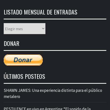
LISTADO MENSUAL DE ENTRADAS
Listado
mensual
de
DONAR
entradas
ÚLTIMOS POSTEOS
SHAWN JAMES: Una experiencia distinta para el público
metalero
PESTILENCE en vivo en Argentina: “El sonido de la