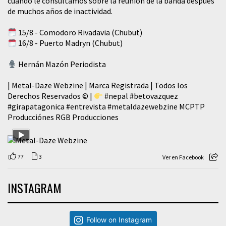
cuando le consultamos sobre la reunión de la banda después
de muchos años de inactividad.
15/8 - Comodoro Rivadavia (Chubut)
16/8 - Puerto Madryn (Chubut)
Hernán Mazón Periodista
| Metal-Daze Webzine | Marca Registrada | Todos los
Derechos Reservados © |
#nepal
#betovazquez
#girapatagonica
#entrevista
#metaldazewebzine
MCPTP
Producciónes RGB Producciones
77
3
Ver en Facebook
INSTAGRAM
Follow on Instagram