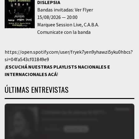
DISLEPSIA
Bandas invitadas: Ver Flyer
15/08/2026
20:00
Marquee Session Live
C.A.B.A.
Comunicate con la banda
https://open.spotify.com/user/fryek7yen9yhawzi5yku0hbcs?
si=04fa543cf01849e9
¡
ESCUCHÁ NUESTRAS PLAYLISTS NACIONALES E
INTERNACIONALES
ACÁ
!
ÚLTIMAS ENTREVISTAS