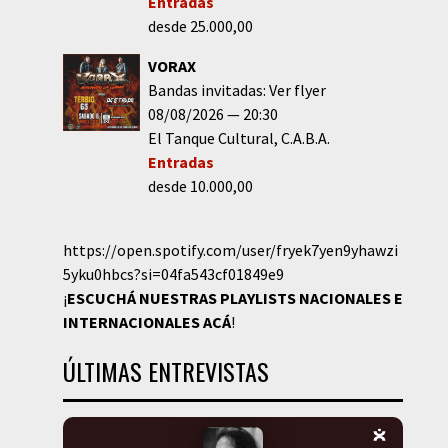
Entradas
desde 25.000,00
VORAX
Bandas invitadas: Ver flyer
08/08/2026
20:30
El Tanque Cultural
C.A.B.A.
Entradas
desde 10.000,00
https://open.spotify.com/user/fryek7yen9yhawzi
5yku0hbcs?si=04fa543cf01849e9
¡
ESCUCHÁ NUESTRAS PLAYLISTS NACIONALES E
INTERNACIONALES
ACÁ
!
ÚLTIMAS ENTREVISTAS