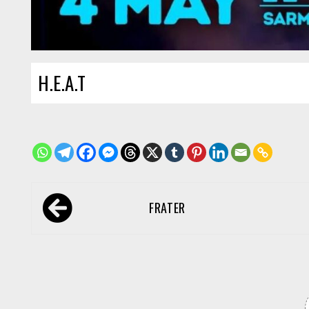
H.E.A.T
Navegación
FRATER
de
entradas