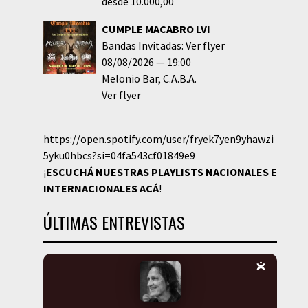
desde 10.000,00
CUMPLE MACABRO LVI
Bandas Invitadas: Ver flyer
08/08/2026
19:00
Melonio Bar
C.A.B.A.
Ver flyer
https://open.spotify.com/user/fryek7yen9yhawzi
5yku0hbcs?si=04fa543cf01849e9
¡
ESCUCHÁ NUESTRAS PLAYLISTS NACIONALES E
INTERNACIONALES
ACÁ
!
ÚLTIMAS ENTREVISTAS