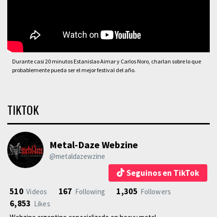
Durante casi 20 minutos Estanislao Aimar y Carlos Noro, charlan sobre lo que
probablemente pueda ser el mejor festival del año.
TIKTOK
Metal-Daze Webzine
@metaldazewzine
Seguinos en TikTok
510
167
1,305
Videos
Following
Followers
6,853
Likes