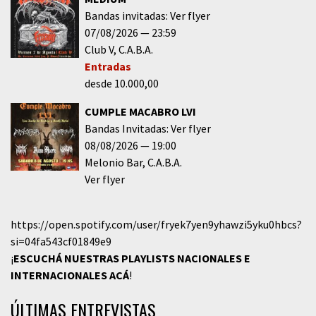
Bandas invitadas: Ver flyer
07/08/2026
23:59
Club V
C.A.B.A.
Entradas
desde 10.000,00
CUMPLE MACABRO LVI
Bandas Invitadas: Ver flyer
08/08/2026
19:00
Melonio Bar
C.A.B.A.
Ver flyer
https://open.spotify.com/user/fryek7yen9yhawzi5yku0hbcs?
si=04fa543cf01849e9
¡
ESCUCHÁ NUESTRAS PLAYLISTS NACIONALES E
INTERNACIONALES
ACÁ
!
ÚLTIMAS ENTREVISTAS