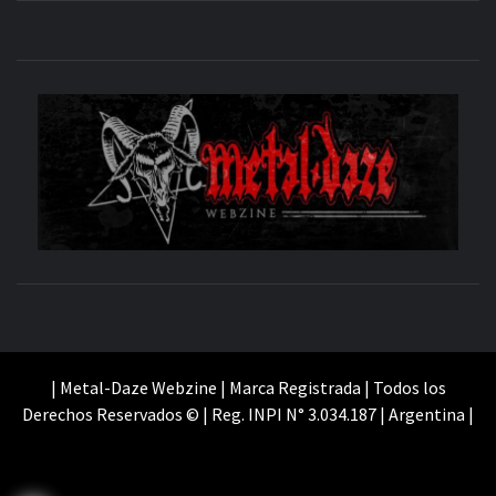
M
SITIO OFICIAL
WE
| Metal-Daze Webzine | Marca Registrada | Todos los
Derechos Reservados © | Reg. INPI N° 3.034.187 | Argentina |