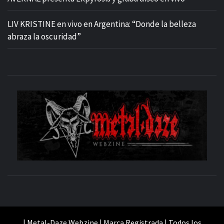
LIV KRISTINE en vivo en Argentina: “Donde la belleza
abraza la oscuridad”
M
SITIO OFICIAL
WE
| Metal-Daze Webzine | Marca Registrada | Todos los