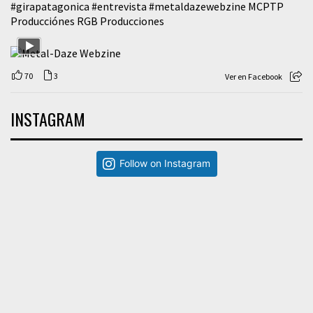
#girapatagonica
#entrevista
#metaldazewebzine
MCPTP
Producciónes RGB Producciones
70
3
Ver en Facebook
INSTAGRAM
Follow on Instagram