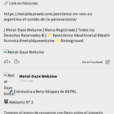
Link en historias
https://metaldazeweb.com/pestilence-en-vivo-en-
argentina-el-sonido-de-la-perseverancia/
| Metal-Daze Webzine | Marca Registrada | Todos los
Derechos Reservados © |
#pestilence
#deathmetal
#death
#cronica
#metaldazewebzine
Noiseground
3
1
Ver en Facebook
Metal-Daze Webzine
2 days ago
Entrevista a Beto Vázquez de NEPAL
Adelanto N° 2
Tuvimos el gusto de conversar con Beto sobre el impacto