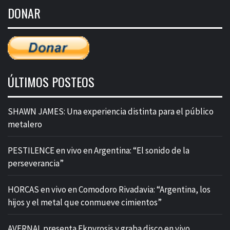
de
DONAR
entradas
ÚLTIMOS POSTEOS
SHAWN JAMES: Una experiencia distinta para el público
metalero
PESTILENCE en vivo en Argentina: “El sonido de la
perseverancia”
HORCAS en vivo en Comodoro Rivadavia: “Argentina, los
hijos y el metal que conmueve cimientos”
AVERNAL presenta Ekpyrosis y graba disco en vivo