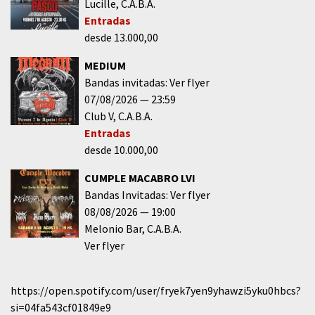
Lucille
C.A.B.A.
Entradas
desde 13.000,00
MEDIUM
Bandas invitadas: Ver flyer
07/08/2026
23:59
Club V
C.A.B.A.
Entradas
desde 10.000,00
CUMPLE MACABRO LVI
Bandas Invitadas: Ver flyer
08/08/2026
19:00
Melonio Bar
C.A.B.A.
Ver flyer
https://open.spotify.com/user/fryek7yen9yhawzi5yku0hbcs?
si=04fa543cf01849e9