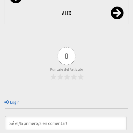
de
entradas
ALEC
0
Puntaje del Artículo
Login