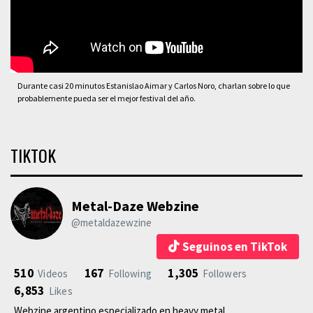
Durante casi 20 minutos Estanislao Aimar y Carlos Noro, charlan sobre lo que
probablemente pueda ser el mejor festival del año.
TIKTOK
Metal-Daze Webzine
@metaldazewzine
Seguinos en TikTok
510
167
1,305
Videos
Following
Followers
6,853
Likes
Webzine argentino especializado en heavy metal