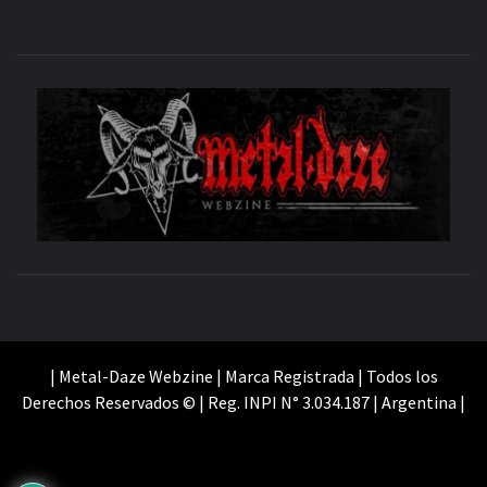
M
SITIO OFICIAL
WE
| Metal-Daze Webzine | Marca Registrada | Todos los
Derechos Reservados © | Reg. INPI N° 3.034.187 | Argentina |