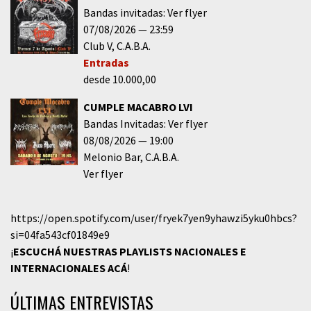
Bandas invitadas: Ver flyer
07/08/2026
23:59
Club V
C.A.B.A.
Entradas
desde 10.000,00
CUMPLE MACABRO LVI
Bandas Invitadas: Ver flyer
08/08/2026
19:00
Melonio Bar
C.A.B.A.
Ver flyer
https://open.spotify.com/user/fryek7yen9yhawzi5yku0hbcs?
si=04fa543cf01849e9
¡
ESCUCHÁ NUESTRAS PLAYLISTS NACIONALES E
INTERNACIONALES
ACÁ
!
ÚLTIMAS ENTREVISTAS