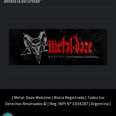
abraza la oscuridad”
M
SITIO OFICIAL
WE
| Metal-Daze Webzine | Marca Registrada | Todos los
Derechos Reservados © | Reg. INPI N° 3.034.187 | Argentina |