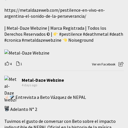
https://metaldazeweb.com/pestilence-en-vivo-en-
argentina-el-sonido-de-la-perseverancia/
| Metal-Daze Webzine | Marca Registrada | Todos los
Derechos Reservados © |
#pestilence
#deathmetal
#death
#cronica
#metaldazewebzine
Noiseground
4
1
Ver en Facebook
Metal-Daze Webzine
4 days ago
Entrevista a Beto Vázquez de NEPAL
Adelanto N° 2
Tuvimos el gusto de conversar con Beto sobre el impacto
indiscutible de NEPAL Oficial en la historia de la música