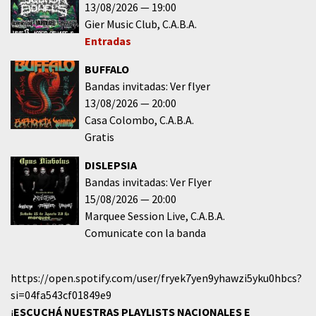
13/08/2026
19:00
Gier Music Club
C.A.B.A.
Entradas
BUFFALO
Bandas invitadas: Ver flyer
13/08/2026
20:00
Casa Colombo
C.A.B.A.
Gratis
DISLEPSIA
Bandas invitadas: Ver Flyer
15/08/2026
20:00
Marquee Session Live
C.A.B.A.
Comunicate con la banda
https://open.spotify.com/user/fryek7yen9yhawzi5yku0hbcs?
si=04fa543cf01849e9
¡
ESCUCHÁ NUESTRAS PLAYLISTS NACIONALES E