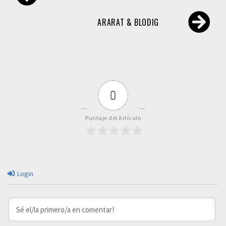
de
entradas
ARARAT & BLODIG
0
Puntaje del Artículo
Login