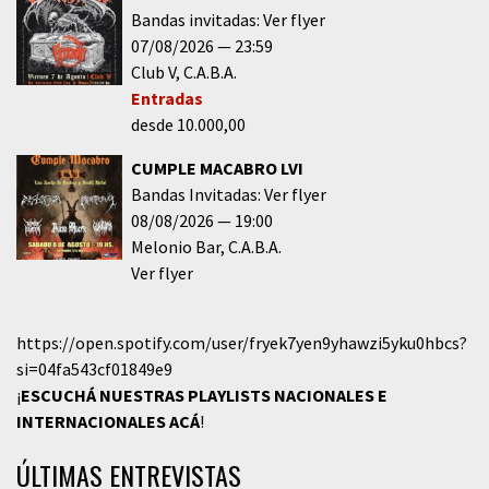
Bandas invitadas: Ver flyer
07/08/2026
23:59
Club V
C.A.B.A.
Entradas
desde 10.000,00
CUMPLE MACABRO LVI
Bandas Invitadas: Ver flyer
08/08/2026
19:00
Melonio Bar
C.A.B.A.
Ver flyer
https://open.spotify.com/user/fryek7yen9yhawzi5yku0hbcs?
si=04fa543cf01849e9
¡
ESCUCHÁ NUESTRAS PLAYLISTS NACIONALES E
INTERNACIONALES
ACÁ
!
ÚLTIMAS ENTREVISTAS