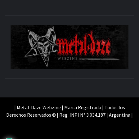
M
SITIO OFICIAL
WE
| Metal-Daze Webzine | Marca Registrada | Todos los
Derechos Reservados © | Reg. INPI N° 3.034.187 | Argentina |