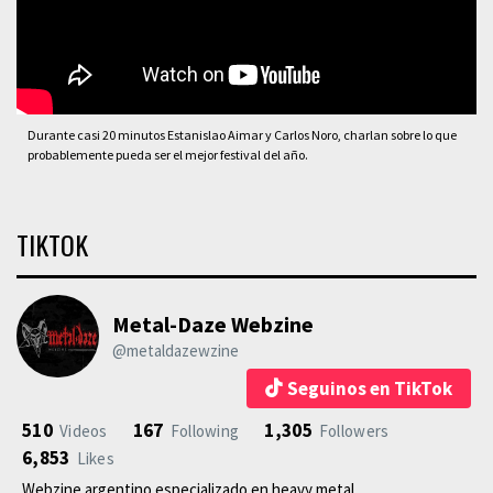
Durante casi 20 minutos Estanislao Aimar y Carlos Noro, charlan sobre lo que
probablemente pueda ser el mejor festival del año.
TIKTOK
Metal-Daze Webzine
@metaldazewzine
Seguinos en TikTok
510
167
1,305
Videos
Following
Followers
6,853
Likes
Webzine argentino especializado en heavy metal