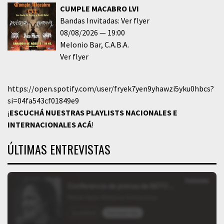
CUMPLE MACABRO LVI
Bandas Invitadas: Ver flyer
08/08/2026
19:00
Melonio Bar
C.A.B.A.
Ver flyer
https://open.spotify.com/user/fryek7yen9yhawzi5yku0hbcs?
si=04fa543cf01849e9
¡
ESCUCHÁ NUESTRAS PLAYLISTS NACIONALES E
INTERNACIONALES
ACÁ
!
ÚLTIMAS ENTREVISTAS