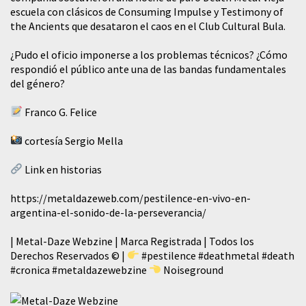
escuela con clásicos de Consuming Impulse y Testimony of
the Ancients que desataron el caos en el Club Cultural Bula.
¿Pudo el oficio imponerse a los problemas técnicos? ¿Cómo
respondió el público ante una de las bandas fundamentales
del género?
Franco G. Felice
cortesía Sergio Mella
Link en historias
https://metaldazeweb.com/pestilence-en-vivo-en-
argentina-el-sonido-de-la-perseverancia/
| Metal-Daze Webzine | Marca Registrada | Todos los
Derechos Reservados © |
#pestilence
#deathmetal
#death
#cronica
#metaldazewebzine
Noiseground