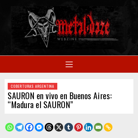
Skip
to
M
content
SITIO OFICIAL
Primary
Menu
WE
COBERTURAS ARGENTINA
SAURON en vivo en Buenos Aires:
“Madura el SAURON”