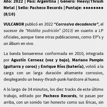
Año: 2022 | País: Argentina | Género: Heavy/Thrash
Metal | Sello: Pacheco Records | Puntaje: ♠♠♠♠♠♠♠♠
(8/10)
VULCANOR
publicó en 2022
“Corrosiva decadencia”
, el
sucesor de
“Maldita pudrición” (2013)
en cuanto a LP
oficiales, aunque tiene otras publicaciones, como EP’s y
un álbum en vivo.
La banda bonaerense conformada en 2010, integrada
por
Agustín Cerneaz (voz y bajo)
,
Mariano Pampin
(guitarra y coros)
y
Enrique Ríos (batería)
, volvió a la
carga con un larga duración altamente corrosivo,
desplegando un heavy-thrash-punk-hardcore al hueso.
A lo largo de 34 minutos, los diez tracks de este último
trabajo, editado por
Pacheco Records
, te pasan por
arriba, con un sonido tan honesto como sus líricas, sin