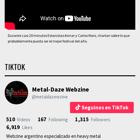
Durante casi 20 minutos Estanislao Aimar y Carlos Noro, charlan sobre lo que
probablemente pueda ser el mejor festival del año.
TIKTOK
Metal-Daze Webzine
@metaldazewzine
Seguinos en TikTok
510
167
1,315
Videos
Following
Followers
6,919
Likes
Webzine argentino especializado en heavy metal