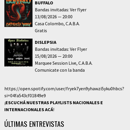
BUFFALO
Bandas invitadas: Ver flyer
13/08/2026
20:00
Casa Colombo
C.A.B.A.
Gratis
DISLEPSIA
Bandas invitadas: Ver Flyer
15/08/2026
20:00
Marquee Session Live
C.A.B.A.
Comunicate con la banda
https://open.spotify.com/user/fryek7yen9yhawzi5yku0hbcs?
si=04fa543cf01849e9
¡
ESCUCHÁ NUESTRAS PLAYLISTS NACIONALES E
INTERNACIONALES
ACÁ
!
ÚLTIMAS ENTREVISTAS