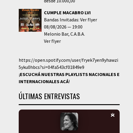
desde 10.000,00
CUMPLE MACABRO LVI
Bandas Invitadas: Ver flyer
08/08/2026
19:00
Melonio Bar
C.A.B.A.
Ver flyer
https://open.spotify.com/user/fryek7yen9yhawzi
5yku0hbcs?si=04fa543cf01849e9
¡
ESCUCHÁ NUESTRAS PLAYLISTS NACIONALES E
INTERNACIONALES
ACÁ
!
ÚLTIMAS ENTREVISTAS