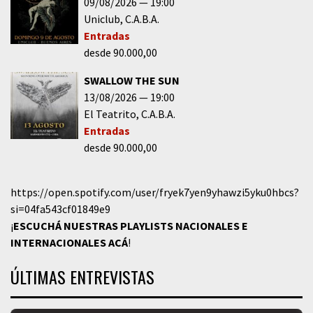
09/08/2026
19:00
Uniclub
C.A.B.A.
Entradas
desde 90.000,00
SWALLOW THE SUN
13/08/2026
19:00
El Teatrito
C.A.B.A.
Entradas
desde 90.000,00
https://open.spotify.com/user/fryek7yen9yhawzi5yku0hbcs?
si=04fa543cf01849e9
¡
ESCUCHÁ NUESTRAS PLAYLISTS NACIONALES E
INTERNACIONALES
ACÁ
!
ÚLTIMAS ENTREVISTAS