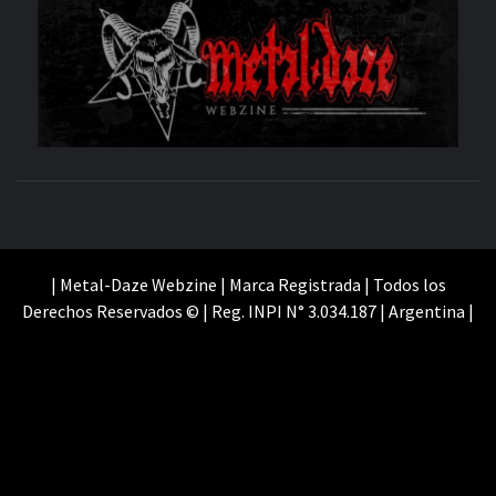
M
SITIO OFICIAL
WE
| Metal-Daze Webzine | Marca Registrada | Todos los
Derechos Reservados © | Reg. INPI N° 3.034.187 | Argentina |