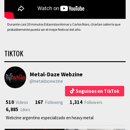
Durante casi 20 minutos Estanislao Aimar y Carlos Noro, charlan sobre lo que
probablemente pueda ser el mejor festival del año.
TIKTOK
Metal-Daze Webzine
@metaldazewzine
Seguinos en TikTok
510
167
1,314
Videos
Following
Followers
6,885
Likes
Webzine argentino especializado en heavy metal