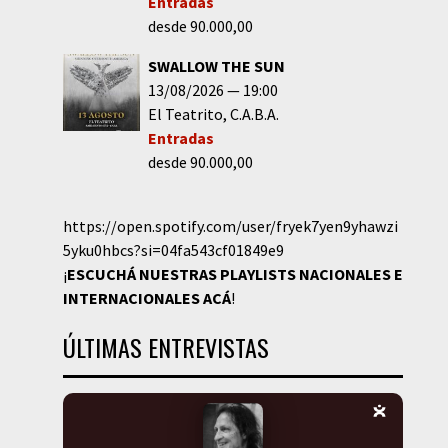
Entradas
desde 90.000,00
SWALLOW THE SUN
13/08/2026
19:00
El Teatrito
C.A.B.A.
Entradas
desde 90.000,00
https://open.spotify.com/user/fryek7yen9yhawzi
5yku0hbcs?si=04fa543cf01849e9
¡
ESCUCHÁ NUESTRAS PLAYLISTS NACIONALES E
INTERNACIONALES
ACÁ
!
ÚLTIMAS ENTREVISTAS