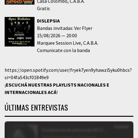
Casa Colombo
C.A.B.A.
Gratis
DISLEPSIA
Bandas invitadas: Ver Flyer
15/08/2026
20:00
Marquee Session Live
C.A.B.A.
Comunicate con la banda
https://open.spotify.com/user/fryek7yen9yhawzi5yku0hbcs?
si=04fa543cf01849e9
¡
ESCUCHÁ NUESTRAS PLAYLISTS NACIONALES E
INTERNACIONALES
ACÁ
!
ÚLTIMAS ENTREVISTAS