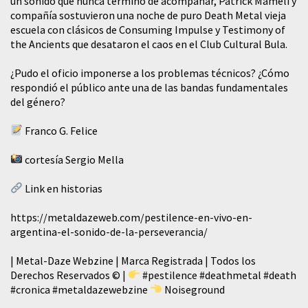
un sonido que nunca terminó de acompañar, Patrick Mameli y
compañía sostuvieron una noche de puro Death Metal vieja
escuela con clásicos de Consuming Impulse y Testimony of
the Ancients que desataron el caos en el Club Cultural Bula.
¿Pudo el oficio imponerse a los problemas técnicos? ¿Cómo
respondió el público ante una de las bandas fundamentales
del género?
Franco G. Felice
cortesía Sergio Mella
Link en historias
https://metaldazeweb.com/pestilence-en-vivo-en-
argentina-el-sonido-de-la-perseverancia/
| Metal-Daze Webzine | Marca Registrada | Todos los
Derechos Reservados © |
#pestilence
#deathmetal
#death
#cronica
#metaldazewebzine
Noiseground