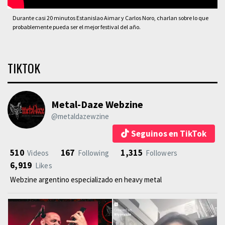
Durante casi 20 minutos Estanislao Aimar y Carlos Noro, charlan sobre lo que
probablemente pueda ser el mejor festival del año.
TIKTOK
Metal-Daze Webzine
@metaldazewzine
Seguinos en TikTok
510
167
1,315
Videos
Following
Followers
6,919
Likes
Webzine argentino especializado en heavy metal