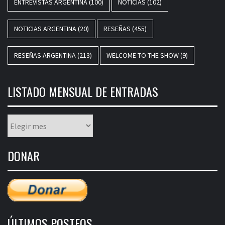
ENTREVISTAS ARGENTINA
(100)
NOTICIAS
(102)
NOTICIAS ARGENTINA
(20)
RESEÑAS
(455)
RESEÑAS ARGENTINA
(213)
WELCOME TO THE SHOW
(9)
LISTADO MENSUAL DE ENTRADAS
Listado
mensual
de
DONAR
entradas
ÚLTIMOS POSTEOS