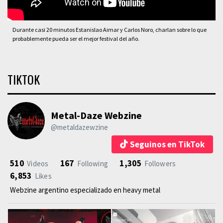
Durante casi 20 minutos Estanislao Aimar y Carlos Noro, charlan sobre lo que
probablemente pueda ser el mejor festival del año.
TIKTOK
Metal-Daze Webzine
@metaldazewzine
Seguinos en TikTok
510
167
1,305
Videos
Following
Followers
6,853
Likes
Webzine argentino especializado en heavy metal