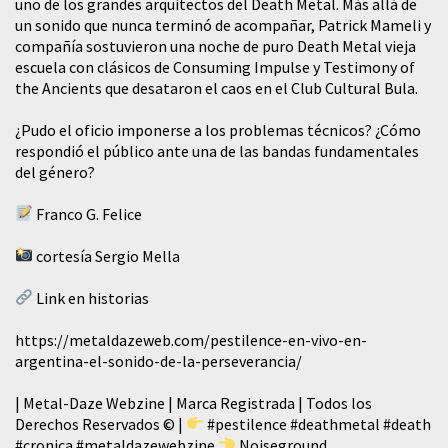
uno de los grandes arquitectos del Death Metal. Más allá de
un sonido que nunca terminó de acompañar, Patrick Mameli y
compañía sostuvieron una noche de puro Death Metal vieja
escuela con clásicos de Consuming Impulse y Testimony of
the Ancients que desataron el caos en el Club Cultural Bula.
¿Pudo el oficio imponerse a los problemas técnicos? ¿Cómo
respondió el público ante una de las bandas fundamentales
del género?
Franco G. Felice
cortesía Sergio Mella
Link en historias
https://metaldazeweb.com/pestilence-en-vivo-en-
argentina-el-sonido-de-la-perseverancia/
| Metal-Daze Webzine | Marca Registrada | Todos los
Derechos Reservados © |
#pestilence
#deathmetal
#death
#cronica
#metaldazewebzine
Noiseground