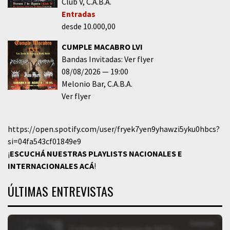
Club V
C.A.B.A.
Entradas
desde 10.000,00
CUMPLE MACABRO LVI
Bandas Invitadas: Ver flyer
08/08/2026
19:00
Melonio Bar
C.A.B.A.
Ver flyer
https://open.spotify.com/user/fryek7yen9yhawzi5yku0hbcs?
si=04fa543cf01849e9
¡
ESCUCHÁ NUESTRAS PLAYLISTS NACIONALES E
INTERNACIONALES
ACÁ
!
ÚLTIMAS ENTREVISTAS