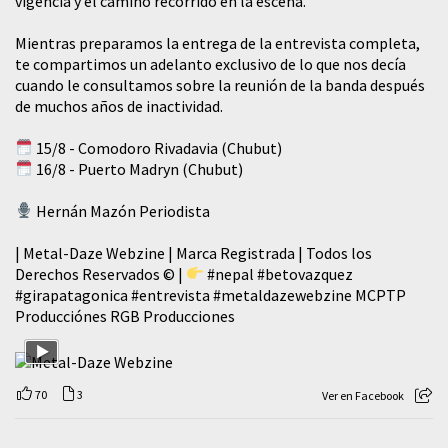
vigencia y el camino recorrido en la escena.
Mientras preparamos la entrega de la entrevista completa,
te compartimos un adelanto exclusivo de lo que nos decía
cuando le consultamos sobre la reunión de la banda después
de muchos años de inactividad.
15/8 - Comodoro Rivadavia (Chubut)
16/8 - Puerto Madryn (Chubut)
Hernán Mazón Periodista
| Metal-Daze Webzine | Marca Registrada | Todos los
Derechos Reservados © |
#nepal
#betovazquez
#girapatagonica
#entrevista
#metaldazewebzine
MCPTP
Producciónes RGB Producciones
70
3
Ver en Facebook